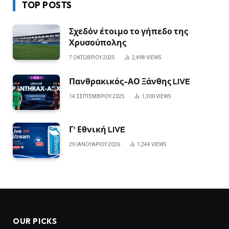
TOP POSTS
Σχεδόν έτοιμο το γήπεδο της
Χρυσούπολης
7 ΟΚΤΩΒΡΊΟΥ 2025
2,498
VIEWS
Πανθρακικός-ΑΟ Ξάνθης LIVE
14 ΣΕΠΤΕΜΒΡΊΟΥ 2025
1,300
VIEWS
Γ’ Εθνική LIVE
29 ΙΑΝΟΥΑΡΊΟΥ 2026
1,244
VIEWS
OUR PICKS