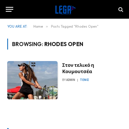
YOU ARE AT:
Home
»
Posts Tagged "Rhodes Open"
BROWSING:
RHODES OPEN
Στον τελικό η
Κουμουτσέα
BY
ADMIN
ΤΈΝΙΣ