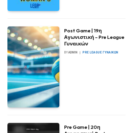
Post Game | 19η
Αγωνιστική – Pre League
Γυναικών
BY
ADMIN
PRE LEAGUE ΓΥΝΑΙΚΏΝ
Pre Game | 20η