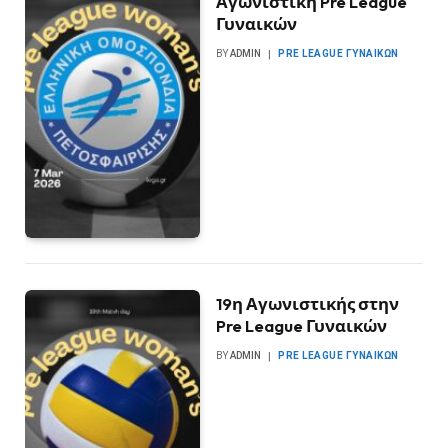
Αγωνιστική Pre League
Γυναικών
BY
ADMIN
PRE LEAGUE ΓΥΝΑΙΚΏΝ
19η Αγωνιστικής στην
Pre League Γυναικών
BY
ADMIN
PRE LEAGUE ΓΥΝΑΙΚΏΝ