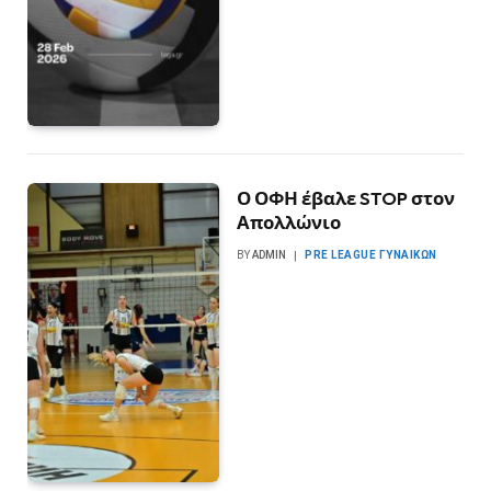
Ο ΟΦΗ έβαλε STOP στον
Απολλώνιο
BY
ADMIN
PRE LEAGUE ΓΥΝΑΙΚΏΝ