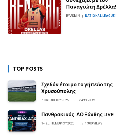
Παναγιώτη Δρέλλα!
BY
ADMIN
NATIONAL LEAGUE1
TOP POSTS
Σχεδόν έτοιμο το γήπεδο της
Χρυσούπολης
7 ΟΚΤΩΒΡΊΟΥ 2025
2,498
VIEWS
Πανθρακικός-ΑΟ Ξάνθης LIVE
14 ΣΕΠΤΕΜΒΡΊΟΥ 2025
1,300
VIEWS