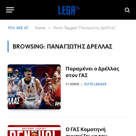
YOU ARE AT:
Home
»
Posts Tagged "Παναγιώτης Δρέλλας"
BROWSING:
ΠΑΝΑΓΙΏΤΗΣ ΔΡΈΛΛΑΣ
Παραμένει ο Δρέλλας
στον ΓΑΣ
BY
ADMIN
ELITE LEAGUE
Ο ΓΑΣ Κομοτηνή
συνεχίζει με τον