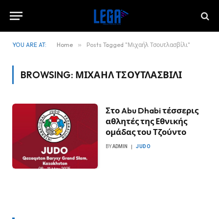
YOU ARE AT:
Home
»
Posts Tagged "Μιχαήλ Τσουτλασβίλι"
BROWSING:
ΜΙΧΑΉΛ ΤΣΟΥΤΛΑΣΒΊΛΙ
Στο Abu Dhabi τέσσερις
αθλητές της Εθνικής
ομάδας του Τζούντο
BY
ADMIN
JUDO