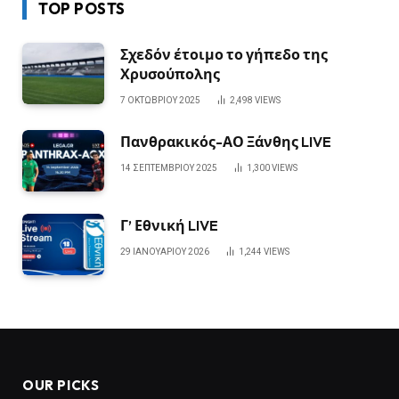
TOP POSTS
Σχεδόν έτοιμο το γήπεδο της
Χρυσούπολης
7 ΟΚΤΩΒΡΊΟΥ 2025
2,498
VIEWS
Πανθρακικός-ΑΟ Ξάνθης LIVE
14 ΣΕΠΤΕΜΒΡΊΟΥ 2025
1,300
VIEWS
Γ’ Εθνική LIVE
29 ΙΑΝΟΥΑΡΊΟΥ 2026
1,244
VIEWS
OUR PICKS