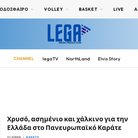
ΟΔΟΣΦΑΙΡΟ
VOLLEY
BASKET
LIVE
Α
CHANNEL
legaTV
NorthLand
Elvis Story
Χρυσό, ασημένιο και χάλκινο για την
Ελλάδα στο Πανευρωπαϊκό Καράτε
BY
ADMIN
ΚΑΡΆΤΕ