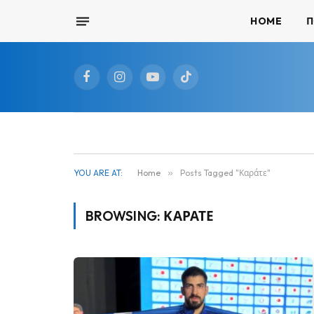
HOME
Π
Facebook
Instagram
YouTube
TikTok
YOU ARE AT:
Home
»
Posts Tagged "Καράτε"
BROWSING:
ΚΑΡΆΤΕ