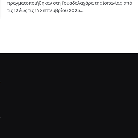
πραγματοποιήθηκαν στη Γουαδαλαχάρα της Ισπανίας, από
τις 12 έως τις 14 Σεπτεμβρίου 2025.…