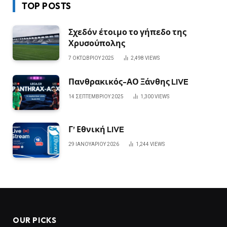
TOP POSTS
Σχεδόν έτοιμο το γήπεδο της
Χρυσούπολης
7 ΟΚΤΩΒΡΊΟΥ 2025
2,498
VIEWS
Πανθρακικός-ΑΟ Ξάνθης LIVE
14 ΣΕΠΤΕΜΒΡΊΟΥ 2025
1,300
VIEWS
Γ’ Εθνική LIVE
29 ΙΑΝΟΥΑΡΊΟΥ 2026
1,244
VIEWS
OUR PICKS