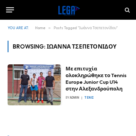
YOU ARE AT:
Home
»
Posts Tagged "Ιωάννα Τσεπετονίδου"
BROWSING:
ΙΩΆΝΝΑ ΤΣΕΠΕΤΟΝΊΔΟΥ
Με επιτυχία
ολοκληρώθηκε το Tennis
Europe Junior Cup U14
στην Αλεξανδρούπολη
BY
ADMIN
ΤΈΝΙΣ