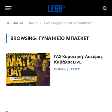
YOU ARE AT:
Home
»
Posts Tagged "Γυναικείο Μπάσκετ"
BROWSING:
ΓΥΝΑΙΚΕΊΟ ΜΠΆΣΚΕΤ
ΓΑΣ Κομοτηνή-Αστέρας
Καβάλας LIVE
BY
ADMIN
LEGATV