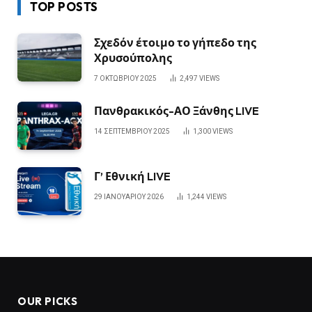
TOP POSTS
Σχεδόν έτοιμο το γήπεδο της
Χρυσούπολης
7 ΟΚΤΩΒΡΊΟΥ 2025
2,497
VIEWS
Πανθρακικός-ΑΟ Ξάνθης LIVE
14 ΣΕΠΤΕΜΒΡΊΟΥ 2025
1,300
VIEWS
Γ’ Εθνική LIVE
29 ΙΑΝΟΥΑΡΊΟΥ 2026
1,244
VIEWS
OUR PICKS