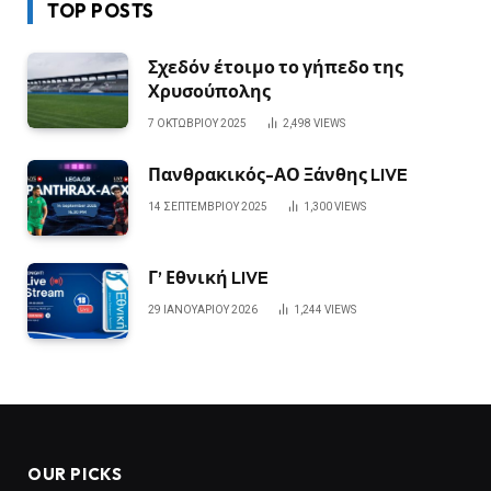
TOP POSTS
Σχεδόν έτοιμο το γήπεδο της
Χρυσούπολης
7 ΟΚΤΩΒΡΊΟΥ 2025
2,498
VIEWS
Πανθρακικός-ΑΟ Ξάνθης LIVE
14 ΣΕΠΤΕΜΒΡΊΟΥ 2025
1,300
VIEWS
Γ’ Εθνική LIVE
29 ΙΑΝΟΥΑΡΊΟΥ 2026
1,244
VIEWS
OUR PICKS