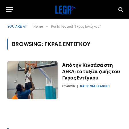
YOU ARE AT:
Home
»
Posts Tagged "Γκρας Εντίγκου"
BROWSING:
ΓΚΡΑΣ ΕΝΤΊΓΚΟΥ
Από την Κινσάσα στη
ΔΕΚΑ: το ταξίδι ζωής του
Γκρας Εντίγκου
BY
ADMIN
NATIONAL LEAGUE1