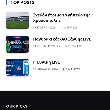
TOP POSTS
Σχεδόν έτοιμο το γήπεδο της
Χρυσούπολης
7 ΟΚΤΩΒΡΊΟΥ 2025
2,498
VIEWS
Πανθρακικός-ΑΟ Ξάνθης LIVE
14 ΣΕΠΤΕΜΒΡΊΟΥ 2025
1,300
VIEWS
Γ’ Εθνική LIVE
29 ΙΑΝΟΥΑΡΊΟΥ 2026
1,244
VIEWS
OUR PICKS