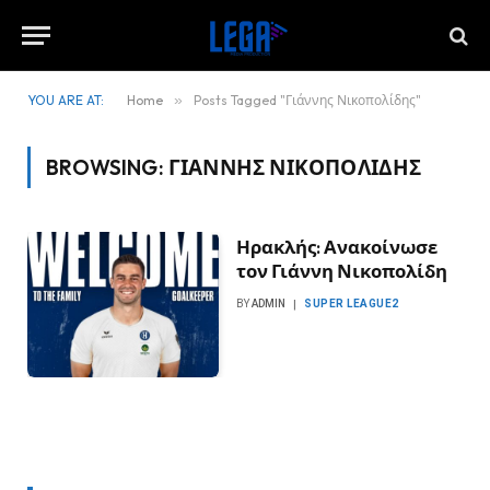
YOU ARE AT:
Home
»
Posts Tagged "Γιάννης Νικοπολίδης"
BROWSING:
ΓΙΆΝΝΗΣ ΝΙΚΟΠΟΛΊΔΗΣ
Ηρακλής: Ανακοίνωσε
τον Γιάννη Νικοπολίδη
BY
ADMIN
SUPER LEAGUE2