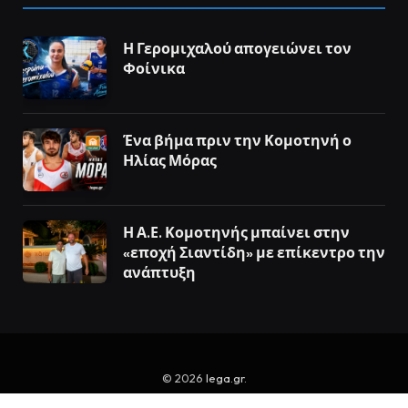
Η Γερομιχαλού απογειώνει τον
Φοίνικα
Ένα βήμα πριν την Κομοτηνή ο
Ηλίας Μόρας
Η Α.Ε. Κομοτηνής μπαίνει στην
«εποχή Σιαντίδη» με επίκεντρο την
ανάπτυξη
© 2026
lega.gr
.