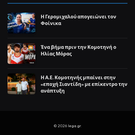
Η Γερομιχαλού απογειώνει τον
Φοίνικα
Ένα βήμα πριν την Κομοτηνή ο
Ηλίας Μόρας
Η Α.Ε. Κομοτηνής μπαίνει στην
«εποχή Σιαντίδη» με επίκεντρο την
ανάπτυξη
© 2026
lega.gr
.