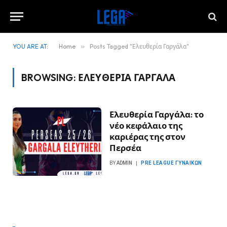
YOU ARE AT:
Home
»
Posts Tagged "Ελευθερία Γαργάλα"
BROWSING:
ΕΛΕΥΘΕΡΊΑ ΓΑΡΓΆΛΑ
Ελευθερία Γαργάλα: το
νέο κεφάλαιο της
καριέρας της στον
Περσέα
BY
ADMIN
PRE LEAGUE ΓΥΝΑΙΚΏΝ