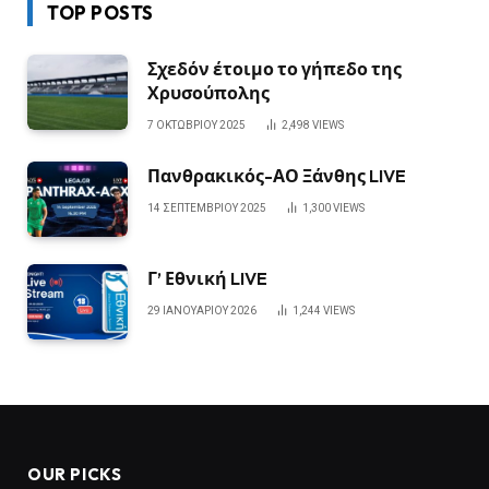
TOP POSTS
Σχεδόν έτοιμο το γήπεδο της
Χρυσούπολης
7 ΟΚΤΩΒΡΊΟΥ 2025
2,498
VIEWS
Πανθρακικός-ΑΟ Ξάνθης LIVE
14 ΣΕΠΤΕΜΒΡΊΟΥ 2025
1,300
VIEWS
Γ’ Εθνική LIVE
29 ΙΑΝΟΥΑΡΊΟΥ 2026
1,244
VIEWS
OUR PICKS