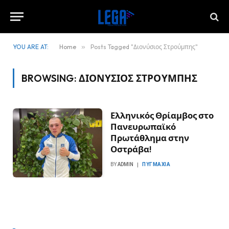
YOU ARE AT:
Home
»
Posts Tagged "Διονύσιος Στρούμπης"
BROWSING:
ΔΙΟΝΎΣΙΟΣ ΣΤΡΟΎΜΠΗΣ
Ελληνικός Θρίαμβος στο
Πανευρωπαϊκό
Πρωτάθλημα στην
Οστράβα!
BY
ADMIN
ΠΥΓΜΑΧΊΑ