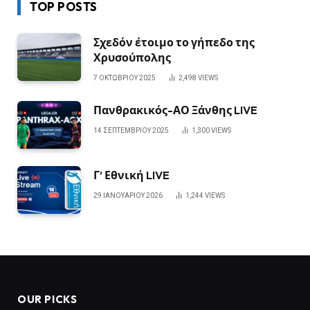
TOP POSTS
Σχεδόν έτοιμο το γήπεδο της
Χρυσούπολης
7 ΟΚΤΩΒΡΊΟΥ 2025
2,498
VIEWS
Πανθρακικός-ΑΟ Ξάνθης LIVE
14 ΣΕΠΤΕΜΒΡΊΟΥ 2025
1,300
VIEWS
Γ’ Εθνική LIVE
29 ΙΑΝΟΥΑΡΊΟΥ 2026
1,244
VIEWS
OUR PICKS