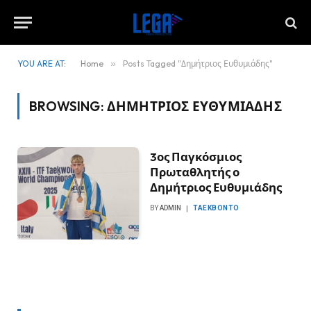
YOU ARE AT:
Home
»
Posts Tagged "Δημήτριος Ευθυμιάδης"
BROWSING:
ΔΗΜΉΤΡΙΟΣ ΕΥΘΥΜΙΆΔΗΣ
3ος Παγκόσμιος
Πρωταθλητής ο
Δημήτριος Ευθυμιάδης
BY
ADMIN
ΤΑΕΚΒΟΝΤΌ