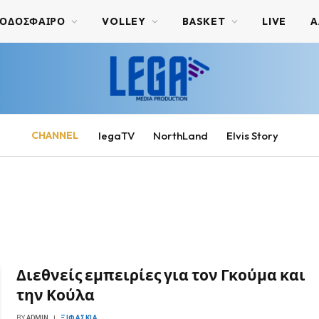
ΟΔΟΣΦΑΙΡΟ
VOLLEY
BASKET
LIVE
Α
CHANNEL
legaTV
NorthLand
Elvis Story
Διεθνείς εμπειρίες για τον Γκούμα και
την Κούλα
BY
ADMIN
ΞΙΦΑΣΚΊΑ