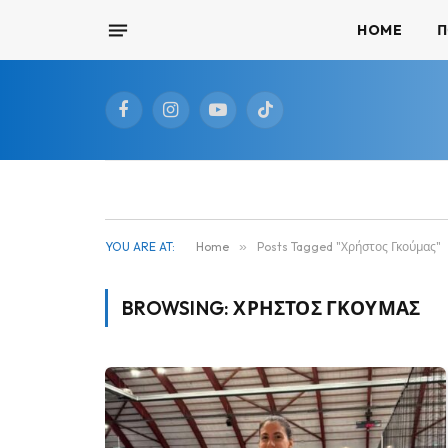
HOME
Π
Facebook
Instagram
YouTube
TikTok
YOU ARE AT:
Home
»
Posts Tagged "Χρήστος Γκούμας"
BROWSING:
ΧΡΉΣΤΟΣ ΓΚΟΎΜΑΣ