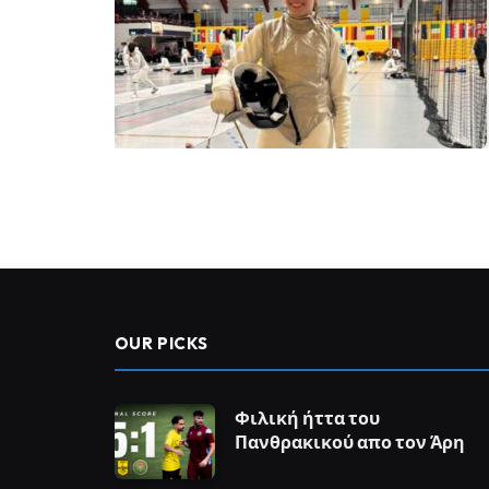
OUR PICKS
Φιλική ήττα του
Πανθρακικού απο τον Άρη