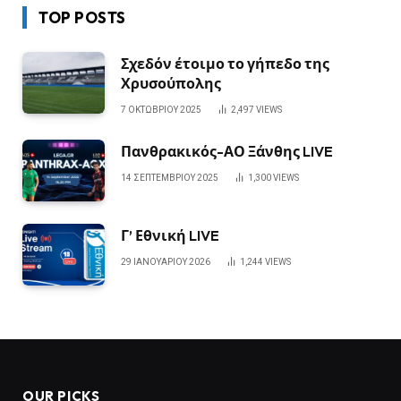
TOP POSTS
Σχεδόν έτοιμο το γήπεδο της
Χρυσούπολης
7 ΟΚΤΩΒΡΊΟΥ 2025
2,497
VIEWS
Πανθρακικός-ΑΟ Ξάνθης LIVE
14 ΣΕΠΤΕΜΒΡΊΟΥ 2025
1,300
VIEWS
Γ’ Εθνική LIVE
29 ΙΑΝΟΥΑΡΊΟΥ 2026
1,244
VIEWS
OUR PICKS