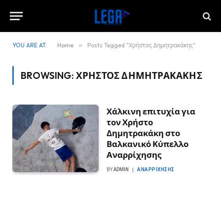
YOU ARE AT:
Home
»
Posts Tagged "Χρήστος Δημητρακάκης"
BROWSING:
ΧΡΉΣΤΟΣ ΔΗΜΗΤΡΑΚΆΚΗΣ
Χάλκινη επιτυχία για
τον Χρήστο
Δημητρακάκη στο
Βαλκανικό Κύπελλο
Αναρρίχησης
BY
ADMIN
ΑΝΑΡΡΊΧΗΣΗΣ