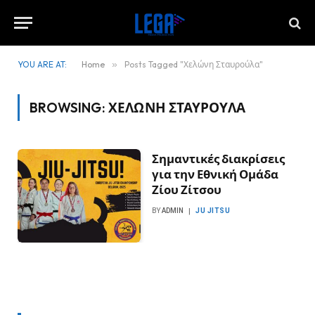
YOU ARE AT:
Home
»
Posts Tagged "Χελώνη Σταυρούλα"
BROWSING:
ΧΕΛΏΝΗ ΣΤΑΥΡΟΎΛΑ
Σημαντικές διακρίσεις
για την Εθνική Ομάδα
Ζίου Ζίτσου
BY
ADMIN
JU JITSU