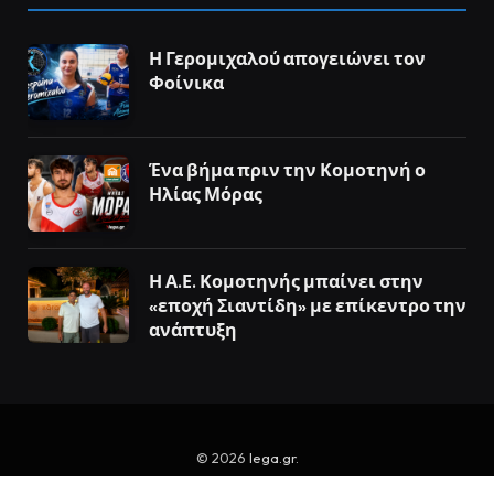
Η Γερομιχαλού απογειώνει τον
Φοίνικα
Ένα βήμα πριν την Κομοτηνή ο
Ηλίας Μόρας
Η Α.Ε. Κομοτηνής μπαίνει στην
«εποχή Σιαντίδη» με επίκεντρο την
ανάπτυξη
© 2026
lega.gr
.