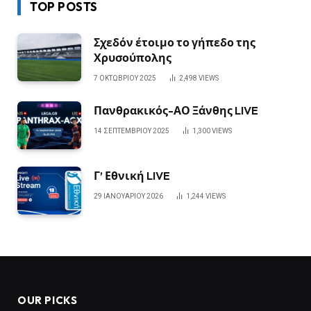
TOP POSTS
Σχεδόν έτοιμο το γήπεδο της
Χρυσούπολης
7 ΟΚΤΩΒΡΊΟΥ 2025
2,498
VIEWS
Πανθρακικός-ΑΟ Ξάνθης LIVE
14 ΣΕΠΤΕΜΒΡΊΟΥ 2025
1,300
VIEWS
Γ’ Εθνική LIVE
29 ΙΑΝΟΥΑΡΊΟΥ 2026
1,244
VIEWS
OUR PICKS