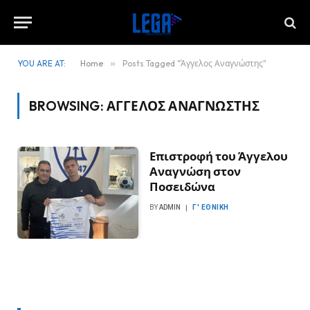
YOU ARE AT:
Home
»
Posts Tagged "Άγγελος Αναγνώστης"
BROWSING:
ΆΓΓΕΛΟΣ ΑΝΑΓΝΏΣΤΗΣ
Επιστροφή του Άγγελου
Αναγνώση στον
Ποσειδώνα
BY
ADMIN
Γ' ΕΘΝΙΚΉ