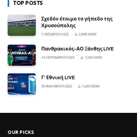
TOP POSTS
Σχεδόν έτοιμο το γήπεδο της
Χρυσούπολης
7 ΟΚΤΩΒΡΊΟΥ 2025
2,498
VIEWS
Πανθρακικός-ΑΟ Ξάνθης LIVE
14 ΣΕΠΤΕΜΒΡΊΟΥ 2025
1,300
VIEWS
Γ’ Εθνική LIVE
29 ΙΑΝΟΥΑΡΊΟΥ 2026
1,244
VIEWS
OUR PICKS