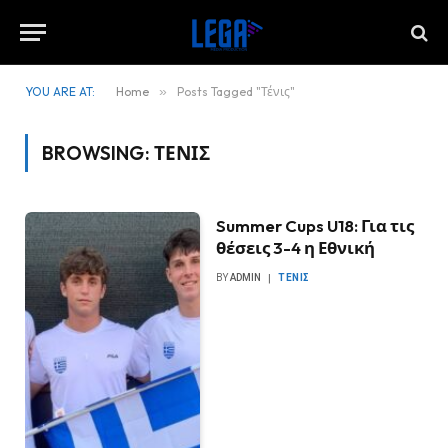
YOU ARE AT:
Home
»
Posts Tagged "Τένις"
BROWSING:
ΤΈΝΙΣ
Summer Cups U18: Για τις
θέσεις 3-4 η Εθνική
BY
ADMIN
ΤΈΝΙΣ