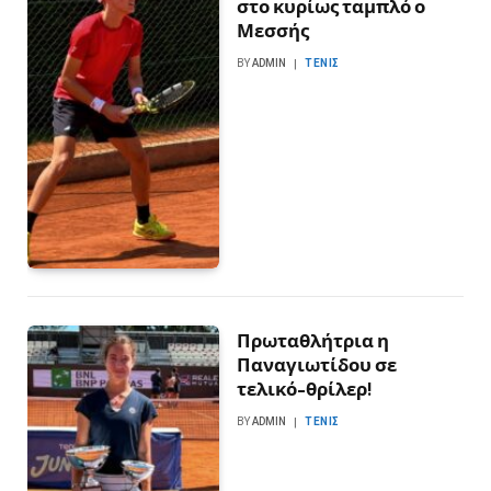
στο κυρίως ταμπλό ο
Μεσσής
BY
ADMIN
ΤΈΝΙΣ
Πρωταθλήτρια η
Παναγιωτίδου σε
τελικό-θρίλερ!
BY
ADMIN
ΤΈΝΙΣ