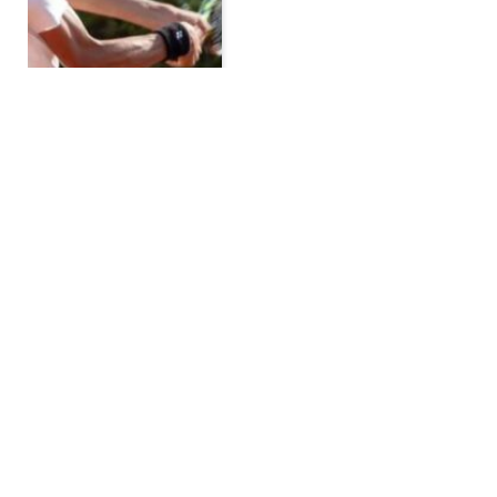
Ο Σακελλαρίδης και
επίσημα στο Roland
Garros
BY
ADMIN
ΤΈΝΙΣ