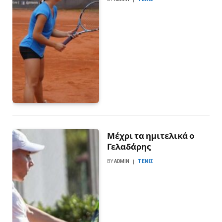
Μέχρι τα ημιτελικά ο
Γελαδάρης
BY
ADMIN
ΤΈΝΙΣ