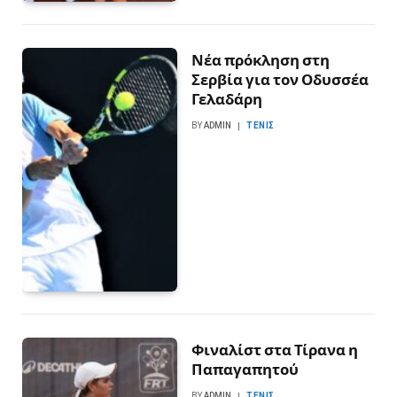
Νέα πρόκληση στη
Σερβία για τον Οδυσσέα
Γελαδάρη
BY
ADMIN
ΤΈΝΙΣ
Φιναλίστ στα Τίρανα η
Παπαγαπητού
BY
ADMIN
ΤΈΝΙΣ