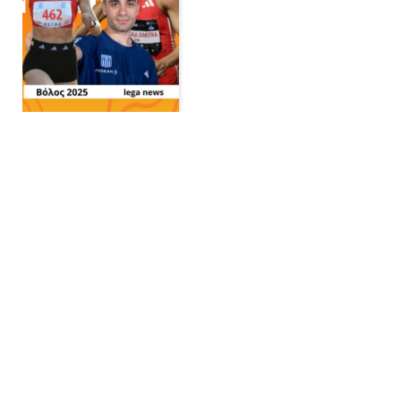
Πανέτοιμος ο ΠΑΣ
Πρωταθλητών για το
Πανελλήνιο
Πρωτάθλημα Στίβου
στον Βόλο
BY
ADMIN
ΣΤΊΒΟΣ