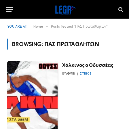
YOU ARE AT:
Home
»
Posts Tagged "ΠΑΣ Πρωταθλητών"
BROWSING:
ΠΑΣ ΠΡΩΤΑΘΛΗΤΏΝ
Χάλκινος ο Οδυσσέας
BY
ADMIN
ΣΤΊΒΟΣ