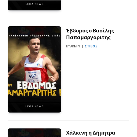
Έβδομος ο Βασίλης
Παπαμαργαριτης
BY
ADMIN
ΣΤΊΒΟΣ
Χάλκινη η Δήμητρα