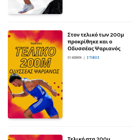
Στον τελικό των 200μ
προκρίθηκε και ο
Οδυσσέας Ψαριανός
BY
ADMIN
ΣΤΊΒΟΣ
Τελικό στα 200μ