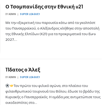
Ο Τσομπανίδης στην Εθνική u21
BY
ADMIN
SUPER LEAGUE1
Με την εξαιρετική του παρουσία κάτω από τα γκολπόστ
του Πανσερραϊκού, ο Αλέξανδρος κλήθηκε στην αποστολή
της Εθνικής Ελπίδων (Κ21) για τα προκριματικά του Euro
2027.…
11δατος ο Άλεξ
BY
ADMIN
SUPER LEAGUE1
Τον πρώτο του φιλικό αγώνα, στο πλαίσιο του
φιλανθρωπικού τουρνουά του Βόλου, έδωσε το βράδυ της
Κυριακής ο Πανσερραϊκός. Η ομάδα μας αντιμετώπισε τους
οικοδεσπότες στο…