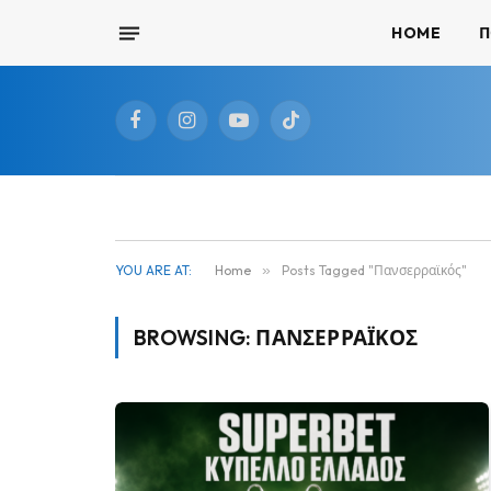
HOME
Π
Facebook
Instagram
YouTube
TikTok
YOU ARE AT:
Home
»
Posts Tagged "Πανσερραϊκός"
BROWSING:
ΠΑΝΣΕΡΡΑΪΚΌΣ