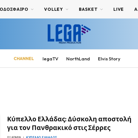
ΟΔΟΣΦΑΙΡΟ
VOLLEY
BASKET
LIVE
Α
CHANNEL
legaTV
NorthLand
Elvis Story
Κύπελλο Ελλάδας: Δύσκολη αποστολή
για τον Πανθρακικό στις Σέρρες
BY
ADMIN
ΚΎΠΕΛΛΟ ΕΛΛΆΔΟΣ