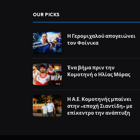
OUR PICKS
Η Γερομιχαλού απογειώνει
τον Φοίνικα
Ένα βήμα πριν την
Κομοτηνή ο Ηλίας Μόρας
Η Α.Ε. Κομοτηνής μπαίνει
στην «εποχή Σιαντίδη» με
επίκεντρο την ανάπτυξη