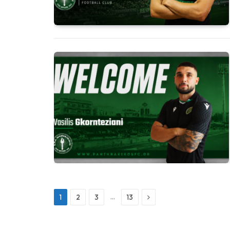
Next
…
1
2
3
13