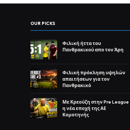
OUR PICKS
Φιλική ήττα του
Πανθρακικού απο τον Άρη
Φιλική πρόκληση υψηλών
απαιτήσεων για τον
Πανθρακικό
Με Κρεούζη στην Pre League
η νέα εποχή της ΑΕ
Κομοτηνής