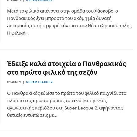
Μετά το φιλικό απέναντι στην ομάδα του Χάσκοβο, ο
Πανθρακικός έχει μπροστά του ακόμη μία δυνατή
δοκιμασία, αυτή τη φορά κόντρα στον Νέστο Χρυσούπολης.
Η φιλική…
Έδειξε καλά στοιχεία ο Πανθρακικός
στο πρώτο φιλικό της σεζόν
BY
ADMIN
SUPER LEAGUE2
Ο Πανθρακικός έδωσε το πρώτο του φιλικό παιχνίδι στο
πλαίσιο της προετοιμασίας του ενόψει της νέας
αγωνιστικής περιόδου στη Super League 2, αφήνοντας
θετικές εντυπώσεις με…