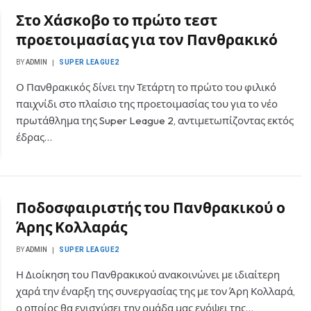
Στο Χάσκοβο το πρώτο τεστ
προετοιμασίας για τον Πανθρακικό
BY
ADMIN
SUPER LEAGUE2
Ο Πανθρακικός δίνει την Τετάρτη το πρώτο του φιλικό
παιχνίδι στο πλαίσιο της προετοιμασίας του για το νέο
πρωτάθλημα της Super League 2, αντιμετωπίζοντας εκτός
έδρας…
Ποδοσφαιριστής του Πανθρακικού ο
Άρης Κολλαράς
BY
ADMIN
SUPER LEAGUE2
Η Διοίκηση του Πανθρακικού ανακοινώνει με ιδιαίτερη
χαρά την έναρξη της συνεργασίας της με τον Άρη Κολλαρά,
ο οποίος θα ενισχύσει την ομάδα μας ενόψει της…