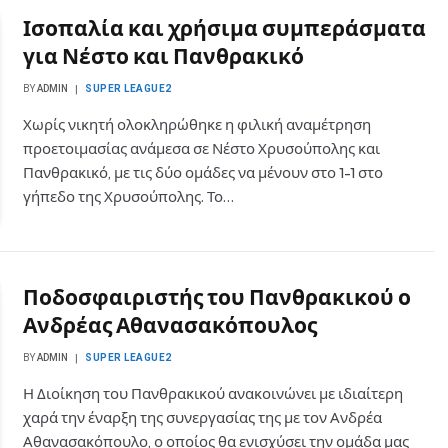
Ισοπαλία και χρήσιμα συμπεράσματα
για Νέστο και Πανθρακικό
BY
ADMIN
SUPER LEAGUE2
Χωρίς νικητή ολοκληρώθηκε η φιλική αναμέτρηση
προετοιμασίας ανάμεσα σε Νέστο Χρυσούπολης και
Πανθρακικό, με τις δύο ομάδες να μένουν στο 1-1 στο
γήπεδο της Χρυσούπολης. Το…
Ποδοσφαιριστής του Πανθρακικού ο
Ανδρέας Αθανασακόπουλος
BY
ADMIN
SUPER LEAGUE2
Η Διοίκηση του Πανθρακικού ανακοινώνει με ιδιαίτερη
χαρά την έναρξη της συνεργασίας της με τον Ανδρέα
Αθανασακόπουλο, ο οποίος θα ενισχύσει την ομάδα μας