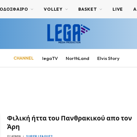
ΟΔΟΣΦΑΙΡΟ
VOLLEY
BASKET
LIVE
Α
CHANNEL
legaTV
NorthLand
Elvis Story
Φιλική ήττα του Πανθρακικού απο τον
Άρη
BY
ADMIN
SUPER LEAGUE2