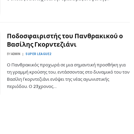
Ποδοσφαιριστής του Πανθρακικού ο
Βασίλης Γκορντεζιάνι
BY
ADMIN
SUPER LEAGUE2
Ο Πανθρακικός προχωρά σε μια σημαντική προσθήκη για
τη γραμμή κρούσης του, εντάσσοντας στο δυναμικό του τον
Βασίλη Γκορντεζιάνι ενόψει της νέας αγωνιστικής
περιόδου. Ο 23χρονος…