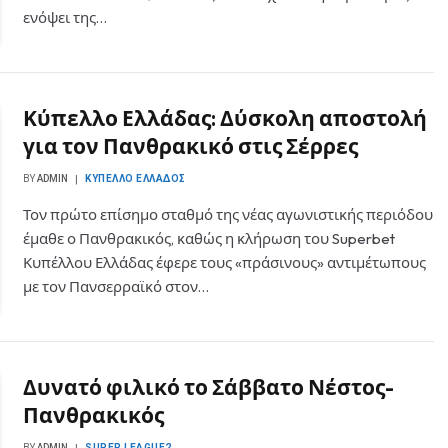
ενόψει της…
Κύπελλο Ελλάδας: Δύσκολη αποστολή
για τον Πανθρακικό στις Σέρρες
BY
ADMIN
ΚΎΠΕΛΛΟ ΕΛΛΆΔΟΣ
Τον πρώτο επίσημο σταθμό της νέας αγωνιστικής περιόδου
έμαθε ο Πανθρακικός, καθώς η κλήρωση του Superbet
Κυπέλλου Ελλάδας έφερε τους «πράσινους» αντιμέτωπους
με τον Πανσερραϊκό στον…
Δυνατό φιλικό το Σάββατο Νέστος-
Πανθρακικός
BY
ADMIN
SUPER LEAGUE2