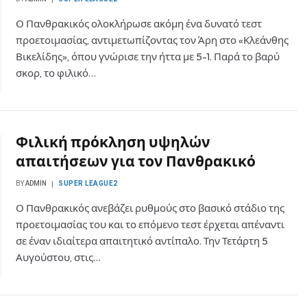
Ο Πανθρακικός ολοκλήρωσε ακόμη ένα δυνατό τεστ
προετοιμασίας, αντιμετωπίζοντας τον Άρη στο «Κλεάνθης
Βικελίδης», όπου γνώρισε την ήττα με 5-1. Παρά το βαρύ
σκορ, το φιλικό…
Φιλική πρόκληση υψηλών
απαιτήσεων για τον Πανθρακικό
BY
ADMIN
SUPER LEAGUE2
Ο Πανθρακικός ανεβάζει ρυθμούς στο βασικό στάδιο της
προετοιμασίας του και το επόμενο τεστ έρχεται απέναντι
σε έναν ιδιαίτερα απαιτητικό αντίπαλο. Την Τετάρτη 5
Αυγούστου, στις…