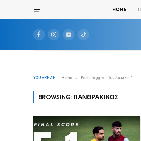
HOME
Π
Facebook
Instagram
YouTube
TikTok
YOU ARE AT:
Home
»
Posts Tagged "Πανθρακικός"
BROWSING:
ΠΑΝΘΡΑΚΙΚΌΣ