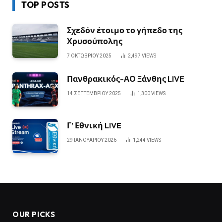
TOP POSTS
Σχεδόν έτοιμο το γήπεδο της
Χρυσούπολης
7 ΟΚΤΩΒΡΊΟΥ 2025
2,497
VIEWS
Πανθρακικός-ΑΟ Ξάνθης LIVE
14 ΣΕΠΤΕΜΒΡΊΟΥ 2025
1,300
VIEWS
Γ’ Εθνική LIVE
29 ΙΑΝΟΥΑΡΊΟΥ 2026
1,244
VIEWS
OUR PICKS