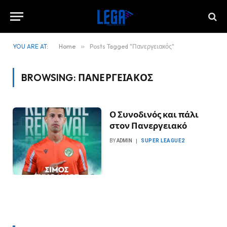
YOU ARE AT:
Home
»
Posts Tagged "Πανεργειακός"
BROWSING:
ΠΑΝΕΡΓΕΙΑΚΌΣ
Ο Συνοδινός και πάλι
στον Πανεργειακό
BY
ADMIN
SUPER LEAGUE2