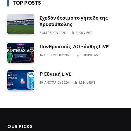
TOP POSTS
Σχεδόν έτοιμο το γήπεδο της
Χρυσούπολης
7 ΟΚΤΩΒΡΊΟΥ 2025
2,498
VIEWS
Πανθρακικός-ΑΟ Ξάνθης LIVE
14 ΣΕΠΤΕΜΒΡΊΟΥ 2025
1,300
VIEWS
Γ’ Εθνική LIVE
29 ΙΑΝΟΥΑΡΊΟΥ 2026
1,244
VIEWS
OUR PICKS