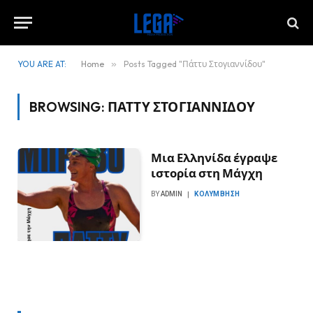
YOU ARE AT:
Home
»
Posts Tagged "Πάττυ Στογιαννίδου"
BROWSING:
ΠΆΤΤΥ ΣΤΟΓΙΑΝΝΊΔΟΥ
Μια Ελληνίδα έγραψε
ιστορία στη Μάγχη
BY
ADMIN
ΚΟΛΎΜΒΗΣΗ