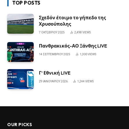
TOP POSTS
Σχεδόν έτοιμο το γήπεδο της
Χρυσούπολης
7 ΟΚΤΩΒΡΊΟΥ 2025
2,498
VIEWS
Πανθρακικός-ΑΟ Ξάνθης LIVE
14 ΣΕΠΤΕΜΒΡΊΟΥ 2025
1,300
VIEWS
Γ’ Εθνική LIVE
29 ΙΑΝΟΥΑΡΊΟΥ 2026
1,244
VIEWS
OUR PICKS