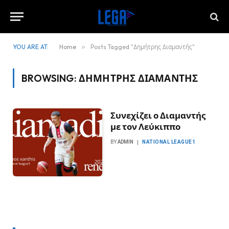
YOU ARE AT:
Home
»
Posts Tagged "Δημήτρης Διαμαντής"
BROWSING:
ΔΗΜΉΤΡΗΣ ΔΙΑΜΑΝΤΉΣ
Συνεχίζει ο Διαμαντής
με τον Λεύκιππο
BY
ADMIN
NATIONAL LEAGUE1