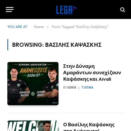
YOU ARE AT:
Home
»
Posts Tagged "Βασίλης Καψάσκης"
BROWSING:
ΒΑΣΊΛΗΣ ΚΑΨΆΣΚΗΣ
Στην Δύναμη
Αμαράντων συνεχίζουν
Καψάσκης και Aivali
BY
ADMIN
ΤΟΠΙΚΆ
Ο Βασίλης Καψάσκης
στα Αμάραντα!