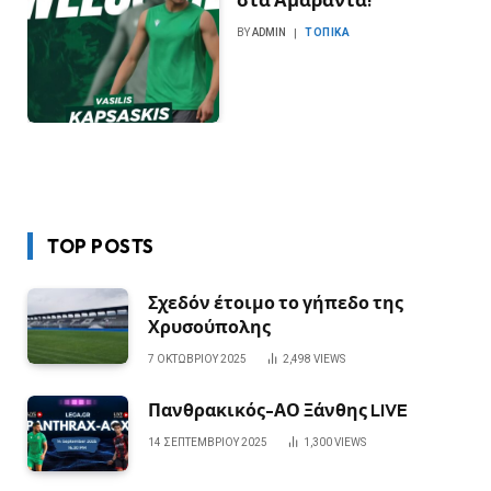
BY
ADMIN
ΤΟΠΙΚΆ
TOP POSTS
Σχεδόν έτοιμο το γήπεδο της
Χρυσούπολης
7 ΟΚΤΩΒΡΊΟΥ 2025
2,498
VIEWS
Πανθρακικός-ΑΟ Ξάνθης LIVE
14 ΣΕΠΤΕΜΒΡΊΟΥ 2025
1,300
VIEWS