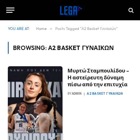
YOU ARE AT:
Home
»
Posts Tagged "Α2 Basket Γυναικών"
BROWSING:
Α2 BASKET ΓΥΝΑΙΚΏΝ
Μυρτώ Σταμπουλίδου –
Η αστείρευτη δύναμη
πίσω από την επιτυχία
BY
ADMIN
Α2 BASKET ΓΥΝΑΙΚΏΝ