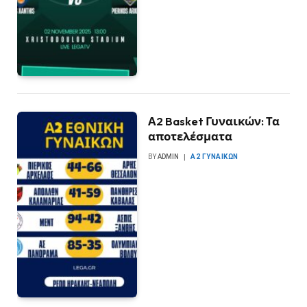
Α2 Basket Γυναικών: Τα
αποτελέσματα
BY
ADMIN
Α2 ΓΥΝΑΙΚΏΝ