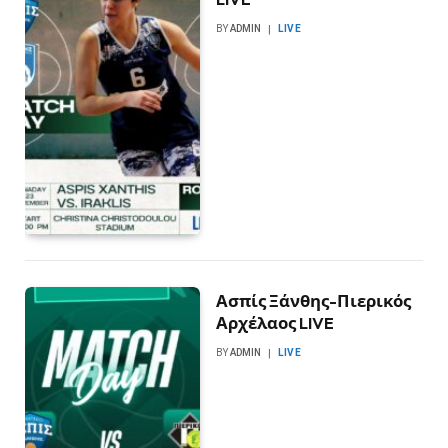
BY
ADMIN
LIVE
Ασπίς Ξάνθης-Πιερικός
Αρχέλαος LIVE
BY
ADMIN
LIVE