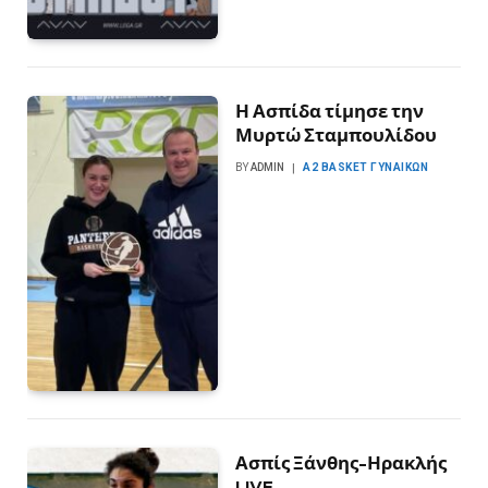
Η Ασπίδα τίμησε την
Μυρτώ Σταμπουλίδου
BY
ADMIN
Α2 BASKET ΓΥΝΑΙΚΏΝ
Ασπίς Ξάνθης-Ηρακλής
LIVE