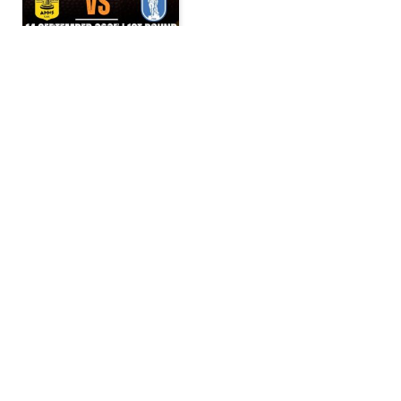
Το πρόγραμμα της Α2
μπάσκετ γυναικών για
τον Οκτώβριο
BY
ADMIN
Α2 BASKET ΓΥΝΑΙΚΏΝ