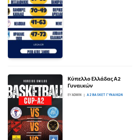
Κύπελλο Ελλάδας Α2
Γυναικών
BY
ADMIN
Α2 BASKET ΓΥΝΑΙΚΏΝ