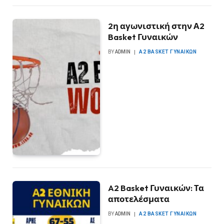
2η αγωνιστική στην Α2
Basket Γυναικών
BY
ADMIN
Α2 BASKET ΓΥΝΑΙΚΏΝ
A2 Basket Γυναικών: Τα
αποτελέσματα
BY
ADMIN
Α2 BASKET ΓΥΝΑΙΚΏΝ