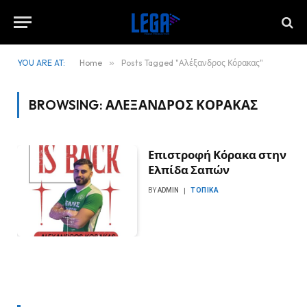
YOU ARE AT:
Home
»
Posts Tagged "Αλέξανδρος Κόρακας"
BROWSING:
ΑΛΈΞΑΝΔΡΟΣ ΚΌΡΑΚΑΣ
Επιστροφή Κόρακα στην
Ελπίδα Σαπών
BY
ADMIN
ΤΟΠΙΚΆ