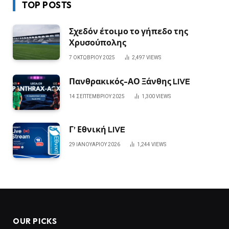
TOP POSTS
Σχεδόν έτοιμο το γήπεδο της
Χρυσούπολης
7 ΟΚΤΩΒΡΊΟΥ 2025
2,497
VIEWS
Πανθρακικός-ΑΟ Ξάνθης LIVE
14 ΣΕΠΤΕΜΒΡΊΟΥ 2025
1,300
VIEWS
Γ’ Εθνική LIVE
29 ΙΑΝΟΥΑΡΊΟΥ 2026
1,244
VIEWS
OUR PICKS