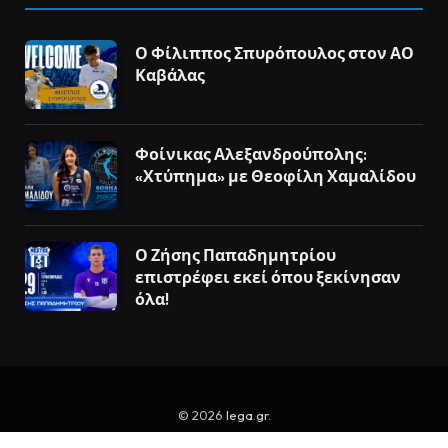
Ο Φίλιππος Σπυρόπουλος στον ΑΟ
Καβάλας
Φοίνικας Αλεξανδρούπολης:
«Χτύπημα» με Θεοφίλη Χαμαλίδου
Ο Ζήσης Παπαδημητρίου
επιστρέφει εκεί όπου ξεκίνησαν
όλα!
© 2026
lega.gr
.