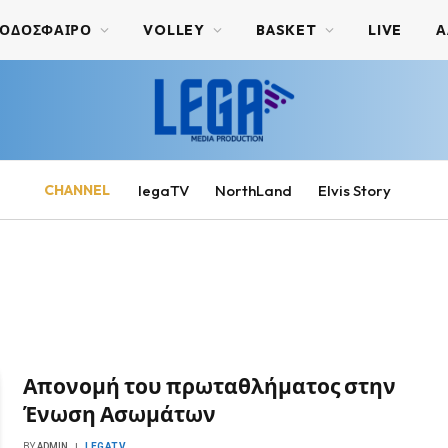
ΟΔΟΣΦΑΙΡΟ
VOLLEY
BASKET
LIVE
Α
CHANNEL
legaTV
NorthLand
Elvis Story
Απονομή του πρωταθλήματος στην
Ένωση Ασωμάτων
BY
ADMIN
LEGATV