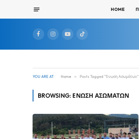
HOME
Π
Facebook
Instagram
YouTube
TikTok
YOU ARE AT:
Home
»
Posts Tagged "Ένωση Ασωμάτων"
BROWSING:
ΈΝΩΣΗ ΑΣΩΜΆΤΩΝ