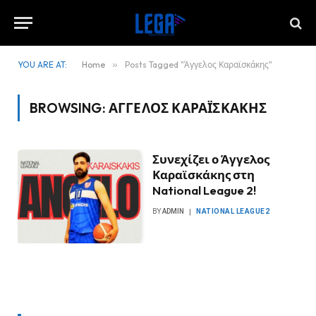
YOU ARE AT:
Home
»
Posts Tagged "Άγγελος Καραϊσκάκης"
BROWSING:
ΆΓΓΕΛΟΣ ΚΑΡΑΪΣΚΆΚΗΣ
Συνεχίζει ο Άγγελος
Καραϊσκάκης στη
National League 2!
BY
ADMIN
NATIONAL LEAGUE2