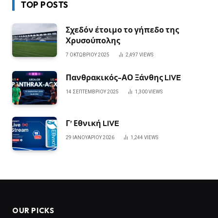
TOP POSTS
Σχεδόν έτοιμο το γήπεδο της
Χρυσούπολης
7 ΟΚΤΩΒΡΊΟΥ 2025
2,497
VIEWS
Πανθρακικός-ΑΟ Ξάνθης LIVE
14 ΣΕΠΤΕΜΒΡΊΟΥ 2025
1,300
VIEWS
Γ’ Εθνική LIVE
29 ΙΑΝΟΥΑΡΊΟΥ 2026
1,244
VIEWS
OUR PICKS