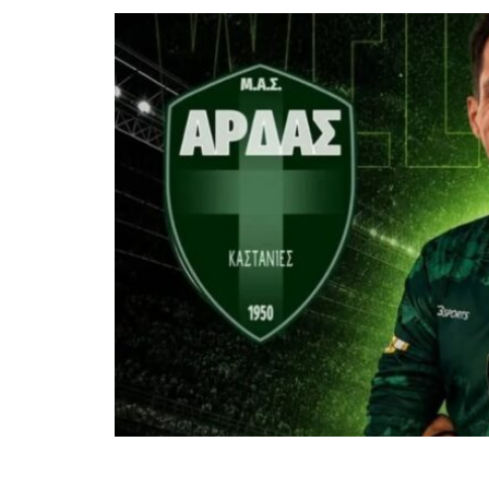
Ο
Μ.Α.Σ. Άρδας Καστανεών
ενισχύει τ