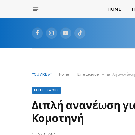
HOME
Π
Facebook
Instagram
YouTube
TikTok
YOU ARE AT:
Home
»
Elite League
»
Διπλή ανανέωση 
ELITE LEAGUE
Διπλή ανανέωση για
Κομοτηνή
9 ΙΟΥΛΊΟΥ 2026