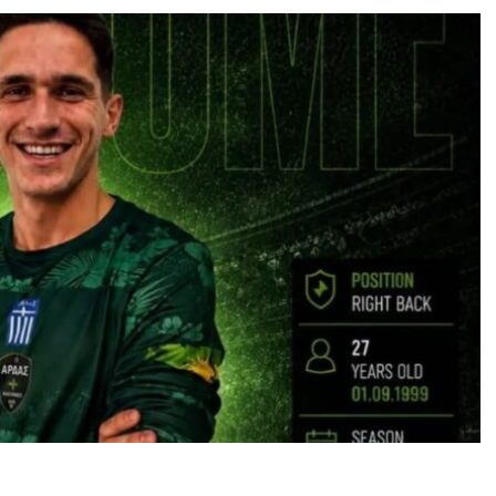
ο ρόστερ του με την απόκτηση του
Παναγιώτη