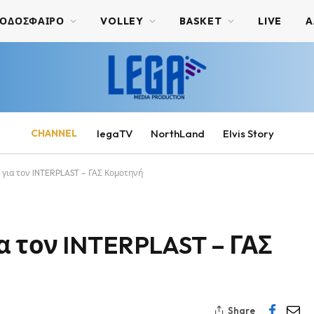
ΟΔΟΣΦΑΙΡΟ
VOLLEY
BASKET
LIVE
Α
CHANNEL
legaTV
NorthLand
Elvis Story
για τον INTERPLAST – ΓΑΣ Κομοτηνή
 τον INTERPLAST – ΓΑΣ
Share