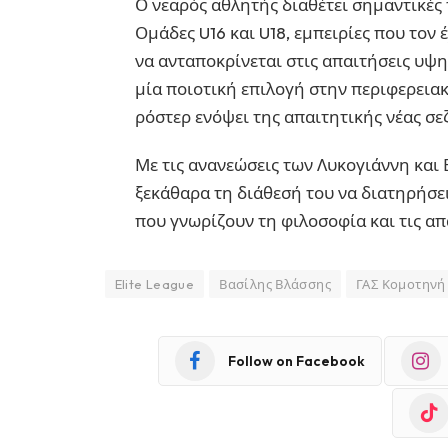
Ο νεαρός αθλητής διαθέτει σημαντικές 
Ομάδες U16 και U18, εμπειρίες που τον 
να ανταποκρίνεται στις απαιτήσεις υψ
μία ποιοτική επιλογή στην περιφερειακ
ρόστερ ενόψει της απαιτητικής νέας σε
Με τις ανανεώσεις των Λυκογιάννη και
ξεκάθαρα τη διάθεσή του να διατηρήσει
που γνωρίζουν τη φιλοσοφία και τις απ
Elite League
Βασίλης Βλάσσης
ΓΑΣ Κομοτηνή
Follow on Facebook