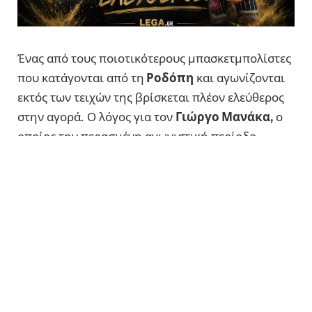
Ένας από τους ποιοτικότερους μπασκετμπολίστες
που κατάγονται από τη
Ροδόπη
και αγωνίζονται
εκτός των τειχών της βρίσκεται πλέον ελεύθερος
στην αγορά. Ο λόγος για τον
Γιώργο Μανάκα,
ο
οποίος την περασμένη αγωνιστική περίοδο
φόρεσε τη φανέλα του Απόλλωνα Πατρών, σε μια
σεζόν με αρκετές δυσκολίες και σκαμπανεβάσματα
για την πατρινή ομάδα.
Παρότι ο χρόνος συμμετοχής του δεν ήταν ο ίδιος
με εκείνον που είχε στον Βίκο Ιωαννίνων, ο
Μανάκας
κατάφερε να ολοκληρώσει τη χρονιά με
ιδιαίτερα αξιόλογη παρουσία, διατηρώντας
σχεδόν στα ίδια επίπεδα τα στατιστικά του.