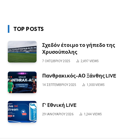
TOP POSTS
Σχεδόν έτοιμο το γήπεδο της
Χρυσούπολης
7 ΟΚΤΩΒΡΊΟΥ 2025
2,497
VIEWS
Πανθρακικός-ΑΟ Ξάνθης LIVE
14 ΣΕΠΤΕΜΒΡΊΟΥ 2025
1,300
VIEWS
Γ’ Εθνική LIVE
29 ΙΑΝΟΥΑΡΊΟΥ 2026
1,244
VIEWS