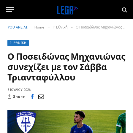
YOU ARE AT:
Home
»
Γ' Εθνική
»
Ο Ποσειδώνας Μηχανιώνας συνεχίζει με τον Σάββα Τριανταφύλλου
Γ' ΕΘΝΙΚΉ
Ο Ποσειδώνας Μηχανιώνας
συνεχίζει με τον Σάββα
Τριανταφύλλου
5 ΙΟΥΛΊΟΥ 2026
Share