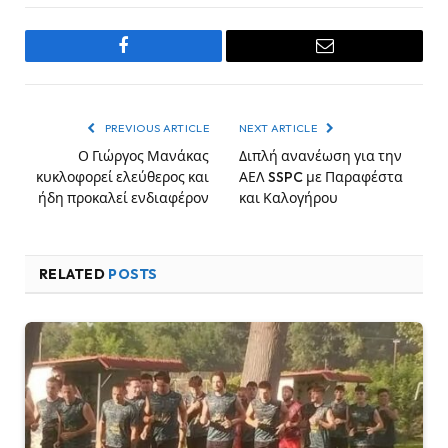
Facebook
Email
PREVIOUS ARTICLE
NEXT ARTICLE
Ο Γιώργος Μανάκας
Διπλή ανανέωση για την
κυκλοφορεί ελεύθερος και
ΑΕΛ SSPC με Παραφέστα
ήδη προκαλεί ενδιαφέρον
και Καλογήρου
RELATED
POSTS