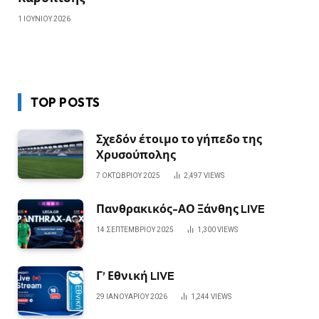
1 ΙΟΥΝΊΟΥ 2026
TOP POSTS
Σχεδόν έτοιμο το γήπεδο της
Χρυσούπολης
7 ΟΚΤΩΒΡΊΟΥ 2025
2,497
VIEWS
Πανθρακικός-ΑΟ Ξάνθης LIVE
14 ΣΕΠΤΕΜΒΡΊΟΥ 2025
1,300
VIEWS
Γ’ Εθνική LIVE
29 ΙΑΝΟΥΑΡΊΟΥ 2026
1,244
VIEWS