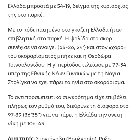
Ελλάδα μπροστά με 54-19, δείγμα της κυριαρχίας
της στο παρκέ.
Με το πόδι πατημένο στο γκάζι η Ελλάδα ήταν
επιβλητική στο παρκέ. Η ψαλίδα στο σκορ
συνέχισε να ανοίγει (65-26, 24’) και στον «χορό»
του σκοραρίσματος μπήκε και η Θεοδώρα
Τσινασλανίδου. Η γ’ περίοδος τελείωσε με 77-34
υπέρ της Εθνικής Νέων Γυναικών με τη Νάγια
Στολίγκα να έχει πάρει τα ηνία στο σκοράρισμα.
Το αντιπροσωπευτικό συγκρότημα είχε επιβάλει
πλήρως τον ρυθμό του, διεύρυνε τη διαφορά στο
97-39 (36’35’’) για να πάρει η Ελλάδα την άνετη
νίκη με 106-43.
Διαιτητές
: Στογιάνοβα (Βουλγαρία), Ροξο