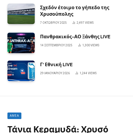
Σχεδόν έτοιμο το γήπεδο της
Χρυσούπολης
7 ΟΚΤΩΒΡΊΟΥ 2025
2,497
VIEWS
Πανθρακικός-ΑΟ Ξάνθης LIVE
14 ΣΕΠΤΕΜΒΡΊΟΥ 2025
1,300
VIEWS
Γ’ Εθνική LIVE
29 ΙΑΝΟΥΑΡΊΟΥ 2026
1,244
VIEWS
ΑΜΕΑ
Τάνια Κεραμυδά: Χρυσό