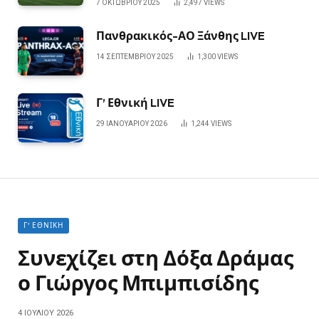
7 ΟΚΤΩΒΡΊΟΥ 2025
2,497
VIEWS
Πανθρακικός-ΑΟ Ξάνθης LIVE
14 ΣΕΠΤΕΜΒΡΊΟΥ 2025
1,300
VIEWS
Γ’ Εθνική LIVE
29 ΙΑΝΟΥΑΡΊΟΥ 2026
1,244
VIEWS
Γ' ΕΘΝΙΚΉ
Συνεχίζει στη Δόξα Δράμας
ο Γιώργος Μπιμπισίδης
4 ΙΟΥΛΊΟΥ 2026