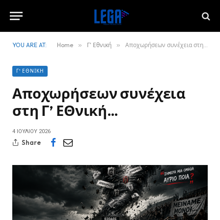
YOU ARE AT:
Home
»
Γ' Εθνική
»
Αποχωρήσεων συνέχεια στη Γ’ ΕΘνική…
Γ' ΕΘΝΙΚΉ
Αποχωρήσεων συνέχεια
στη Γ’ ΕΘνική…
4 ΙΟΥΛΊΟΥ 2026
Share