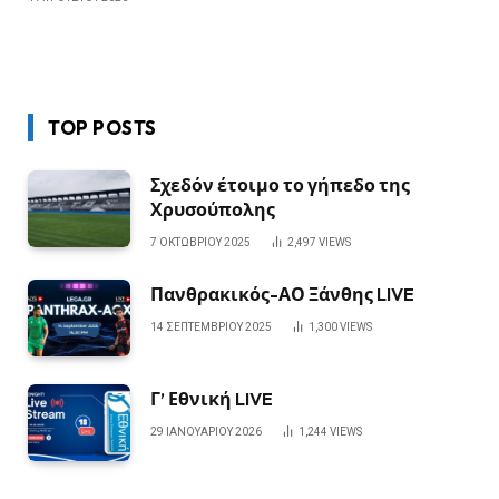
TOP POSTS
Σχεδόν έτοιμο το γήπεδο της
Χρυσούπολης
7 ΟΚΤΩΒΡΊΟΥ 2025
2,497
VIEWS
Πανθρακικός-ΑΟ Ξάνθης LIVE
14 ΣΕΠΤΕΜΒΡΊΟΥ 2025
1,300
VIEWS
Γ’ Εθνική LIVE
29 ΙΑΝΟΥΑΡΊΟΥ 2026
1,244
VIEWS