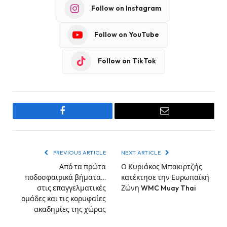
Follow on Instagram
Follow on YouTube
Follow on TikTok
Facebook
Email
PREVIOUS ARTICLE
NEXT ARTICLE
Από τα πρώτα
Ο Κυριάκος Μπακιρτζής
ποδοσφαιρικά βήματα…
κατέκτησε την Ευρωπαϊκή
στις επαγγελματικές
Ζώνη WMC Muay Thai
ομάδες και τις κορυφαίες
ακαδημίες της χώρας