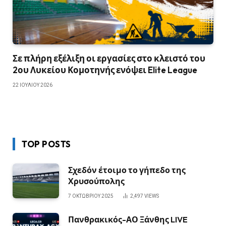
Σε πλήρη εξέλιξη οι εργασίες στο κλειστό του
2ου Λυκείου Κομοτηνής ενόψει Elite League
22 ΙΟΥΛΊΟΥ 2026
TOP POSTS
Σχεδόν έτοιμο το γήπεδο της
Χρυσούπολης
7 ΟΚΤΩΒΡΊΟΥ 2025
2,497
VIEWS
Πανθρακικός-ΑΟ Ξάνθης LIVE