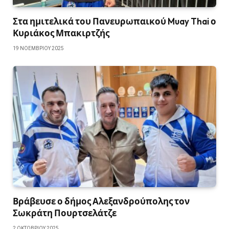
Στα ημιτελικά του Πανευρωπαικού Muay Thai ο
Κυριάκος Μπακιρτζής
19 ΝΟΕΜΒΡΊΟΥ 2025
Βράβευσε ο δήμος Αλεξανδρούπολης τον
Σωκράτη Πουρτσελάτζε
2 ΟΚΤΩΒΡΊΟΥ 2025