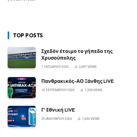
TOP POSTS
Σχεδόν έτοιμο το γήπεδο της
Χρυσούπολης
7 ΟΚΤΩΒΡΊΟΥ 2025
2,497
VIEWS
Πανθρακικός-ΑΟ Ξάνθης LIVE
14 ΣΕΠΤΕΜΒΡΊΟΥ 2025
1,300
VIEWS
Γ’ Εθνική LIVE
29 ΙΑΝΟΥΑΡΊΟΥ 2026
1,244
VIEWS