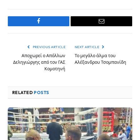
Facebook
Email
PREVIOUS ARTICLE
NEXT ARTICLE
Αποχωρεί ο Απόλλων
Το μεγάλο άλμα του
Δεληγιώργης από τον ΓΑΣ
Αλέξανδρου Τσομπανίδη
Κομοτηνή
RELATED
POSTS