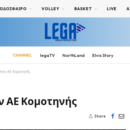
ΟΔΟΣΦΑΙΡΟ
VOLLEY
BASKET
LIVE
Α
CHANNEL
legaTV
NorthLand
Elvis Story
στην ΑΕ Κομοτηνής
ν ΑΕ Κομοτηνής
Share