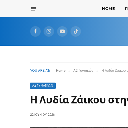
HOME
Π
Facebook
Instagram
YouTube
TikTok
YOU ARE AT:
Home
»
Α2 Γυναικών
»
Η Λυδία Ζάικου 
Α2 ΓΥΝΑΙΚΏΝ
Η Λυδία Ζάικου στη
22 ΙΟΥΝΊΟΥ 2026