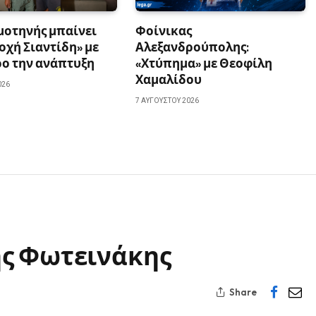
ομοτηνής μπαίνει
Φοίνικας
οχή Σιαντίδη» με
Αλεξανδρούπολης:
ρο την ανάπτυξη
«Χτύπημα» με Θεοφίλη
Χαμαλίδου
026
7 ΑΥΓΟΎΣΤΟΥ 2026
ς Φωτεινάκης
Share