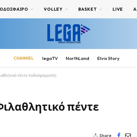
ΟΔΟΣΦΑΙΡΟ
VOLLEY
BASKET
LIVE
Α
CHANNEL
legaTV
NorthLand
Elvis Story
λαθλητικό πέντε ποδοσφαιριστές
Φιλαθλητικό πέντε
Share