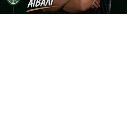
ανανέωση της συνεργασίας της με δύο
τικά «όπλα» στην επιθετική της γραμμή την
σίλη Καψάσκη και τον Serkan Aivali.
ορά τη φανέλα της ομάδας, μετά την επιτυχημένη
μενος τόσο ως κεντρικός επιθετικός όσο και στα
με τα γκολ και τις εμφανίσεις του. Στο ρόστερ της
rkan Aivali. Ο 22χρονος επιθετικός άφησε
γούμενη σεζόν, προσφέροντας ταχύτητα, ενέργεια
ης ομάδας.
Θράκης
Σερκαν Αιβαλι