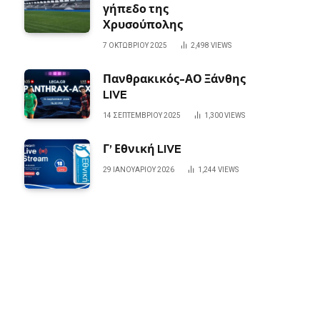
γήπεδο της
Χρυσούπολης
7 ΟΚΤΩΒΡΊΟΥ 2025
2,498
VIEWS
Πανθρακικός-ΑΟ Ξάνθης
LIVE
14 ΣΕΠΤΕΜΒΡΊΟΥ 2025
1,300
VIEWS
Γ’ Εθνική LIVE
29 ΙΑΝΟΥΑΡΊΟΥ 2026
1,244
VIEWS