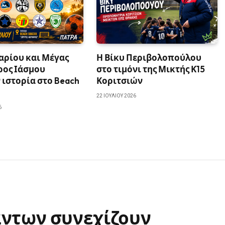
αρίου και Μέγας
Η Βίκυ Περιβολοπούλου
ρος Ιάσμου
στο τιμόνι της Μικτής Κ15
ιστορία στο Beach
Κοριτσιών
22 ΙΟΥΛΊΟΥ 2026
6
ντων συνεχίζουν