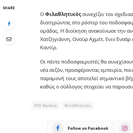
SHARE
Ο
Φιλαθλητικός
συνεχίζει τον σχεδια
διατηρώντας στο ρόστερ του ποδοσφαιρ
ομάδας. Η διοίκηση ανακοίνωσε την αν
Χατζηγιάννη, Ονούρ Αχμέτ, Ενιν Ενσάρ
Καντίρ.
Οι πέντε ποδοσφαιριστές θα συνεχίσου
νέα σεζόν, προσφέροντας εμπειρία, πο
παραμονή τους αποτελεί σημαντικό βήμ
καθώς ο σύλλογος στοχεύει να παρουσια
ΕΠΣ Θράκης
Φιλαθλητικός
Follow on Facebook