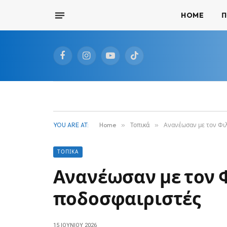
HOME
Π
Facebook
Instagram
YouTube
TikTok
YOU ARE AT:
Home
»
Τοπικά
»
Ανανέωσαν με τον Φι
ΤΟΠΙΚΆ
Ανανέωσαν με τον 
ποδοσφαιριστές
15 ΙΟΥΝΊΟΥ 2026