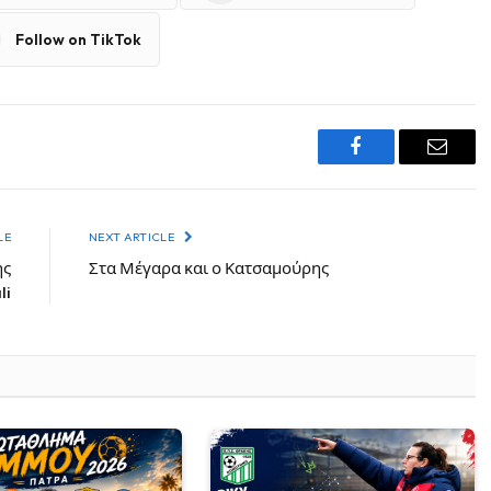
Follow on TikTok
Facebook
Email
LE
NEXT ARTICLE
ης
Στα Μέγαρα και ο Κατσαμούρης
li