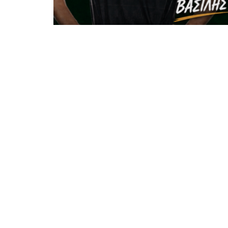
Η Δύναμη Αμαράντων προχώρησε στην 
ποδοσφαιριστές που αποτέλεσαν σημαν
περασμένη αγωνιστική περίοδο, τον
Βα
Ο Βασίλης Καψάσκης θα συνεχίσει να φ
παρουσία του στο πρωτάθλημα. Αγωνιζό
άκρα της επίθεσης, συνέβαλε σημαντικά 
Δύναμης Αμαράντων παραμένει και ο Se
εξαιρετικές εντυπώσεις κατά την προη
και θέαμα στην επιθετική λειτουργία τ
Βασίλης Καψάσκης
Δύναμη Αμαράντων
ΕΠΣ 