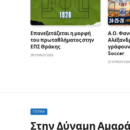
Επανεξετάζεται η μορφή
Α.Ο. Φαν
του πρωταθλήματος στην
Αλέξανδ
ΕΠΣ Θράκης
γράφουν 
Soccer
28 ΙΟΥΛΊΟΥ 2026
22 ΙΟΥΛΊΟΥ 202
ΤΟΠΙΚΆ
Στην Δύναμη Αμαρά