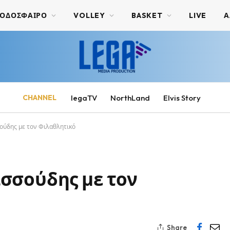
ΟΔΟΣΦΑΙΡΟ
VOLLEY
BASKET
LIVE
Α
CHANNEL
legaTV
NorthLand
Elvis Story
ούδης με τον Φιλαθλητικό
σσούδης με τον
Share