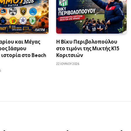
αρίου και Μέγας
Η Βίκυ Περιβολοπούλου
ρος Ιάσμου
στο τιμόνι της Μικτής Κ15
ιστορία στο Beach
Κοριτσιών
22 ΙΟΥΛΊΟΥ 2026
6