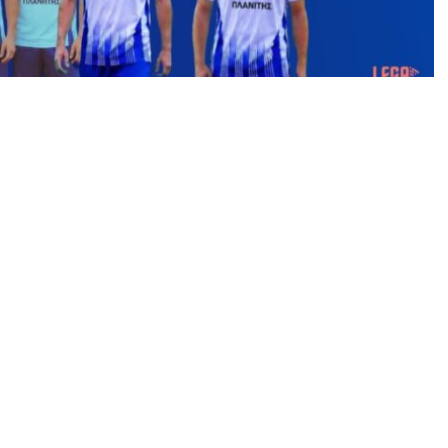
 στον πάγκο του
Μέγα Αλέξανδρου Ιάσμου
, σειρά
ι της νέας αγωνιστικής περιόδου. Η διοίκηση του
ρίς, με στόχο να διαμορφώσει το αγωνιστικό
ον βασικό κορμό που θα αποτελέσει τη βάση για τη
σει να συνεχίσουν να φορούν την κυανόλευκη
 Βλάση Καζάκη ενόψει της έναρξης του
α τέλη Σεπτεμβρίου.
έωσαν τη συνεργασία τους με τον Μέγα Αλέξανδρο