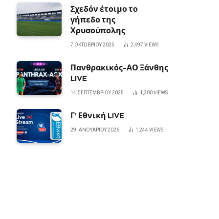
Σχεδόν έτοιμο το
γήπεδο της
Χρυσούπολης
7 ΟΚΤΩΒΡΊΟΥ 2025
2,497
VIEWS
Πανθρακικός-ΑΟ Ξάνθης
LIVE
14 ΣΕΠΤΕΜΒΡΊΟΥ 2025
1,300
VIEWS
Γ’ Εθνική LIVE
29 ΙΑΝΟΥΑΡΊΟΥ 2026
1,244
VIEWS