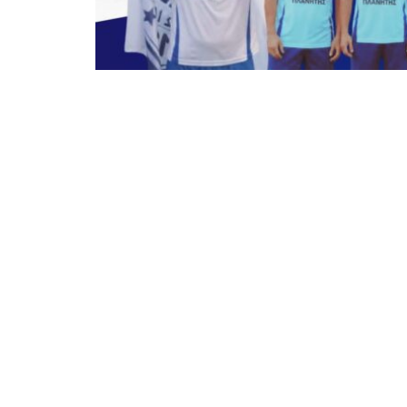
Μετά την παραμονή του Βλάση Καζάκη
παίρνει ο σχεδιασμός του ρόστερ ενόψε
συλλόγου κινείται μεθοδικά και από νω
προφίλ της ομάδας και να διατηρήσει τ
νέα σεζόν.
Ήδη 13 ποδοσφαιριστές έχουν συμφωνή
φανέλα, παραμένοντας στη διάθεση του
πρωταθλήματος, η οποία αναμένεται στ
Αναλυτικά οι ποδοσφαιριστές που αναν
Ιάσμου είναι οι: