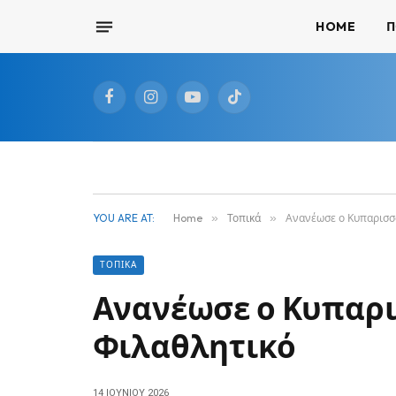
HOME
Π
Facebook
Instagram
YouTube
TikTok
YOU ARE AT:
Home
»
Τοπικά
»
Ανανέωσε ο Κυπαρισσ
ΤΟΠΙΚΆ
Ανανέωσε ο Κυπαρι
Φιλαθλητικό
14 ΙΟΥΝΊΟΥ 2026