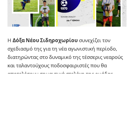
Η
Δόξα Νέου Σιδηροχωρίου
συνεχίζει τον
σχεδιασμό της για τη νέα αγωνιστική περίοδο,
διατηρώντας στο δυναμικό της τέσσερις νεαρούς
και ταλαντούχους ποδοσφαιριστές που θα
αποτελέσουν σημαντικά στελέχη της ομάδας.
Αρχικά, ανανεώθηκε η συνεργασία με τον
Χρήστο
Αναγνωστόπουλο,
ο οποίος είναι γεννημένος
στις 21 Φεβρουαρίου 2007 στα Ιωάννινα και είναι
φοιτητής στα ΤΕΦΑΑ του Δημοκρίτειου
Πανεπιστημίου Θράκης. Ο 18χρονος
ποδοσφαιριστής αγωνίζεται ως κεντρικός