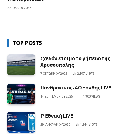
22 ΙΟΥΛΊΟΥ 2026
TOP POSTS
Σχεδόν έτοιμο το γήπεδο της
Χρυσούπολης
7 ΟΚΤΩΒΡΊΟΥ 2025
2,497
VIEWS
Πανθρακικός-ΑΟ Ξάνθης LIVE
14 ΣΕΠΤΕΜΒΡΊΟΥ 2025
1,300
VIEWS
Γ’ Εθνική LIVE
29 ΙΑΝΟΥΑΡΊΟΥ 2026
1,244
VIEWS