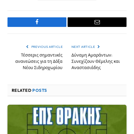
Facebook
Email
PREVIOUS ARTICLE
NEXT ARTICLE
Τέσσερις σημαντικές
Δύναμη Αμαράντων:
ανανεώσεις για τη Δόξα
Συνεχίζουν Θέμελης και
Νέου Σιδηροχωρίου
Αναστασιάδης
RELATED
POSTS