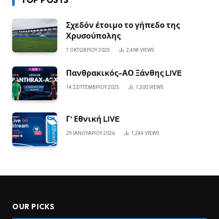
Σχεδόν έτοιμο το γήπεδο της
Χρυσούπολης
7 ΟΚΤΩΒΡΊΟΥ 2025
2,498
VIEWS
Πανθρακικός-ΑΟ Ξάνθης LIVE
14 ΣΕΠΤΕΜΒΡΊΟΥ 2025
1,300
VIEWS
Γ’ Εθνική LIVE
29 ΙΑΝΟΥΑΡΊΟΥ 2026
1,244
VIEWS
OUR PICKS