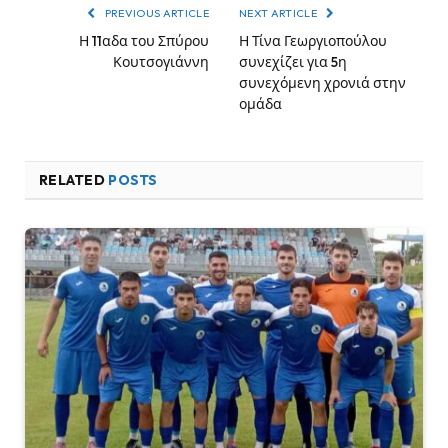
PREVIOUS ARTICLE
NEXT ARTICLE
Η 11αδα του Σπύρου
Η Τίνα Γεωργιοπούλου
Κουτσογιάννη
συνεχίζει για 5η
συνεχόμενη χρονιά στην
ομάδα
RELATED
POSTS