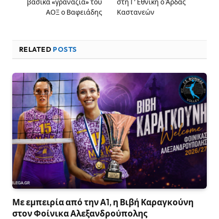
βασικά «γρανάζια» του
στη Γ’ Εθνική ο Άρδας
ΑΟΞ ο Βαφειάδης
Καστανεών
RELATED
POSTS
Με εμπειρία από την Α1, η Βιβή Καραγκούνη
στον Φοίνικα Αλεξανδρούπολης