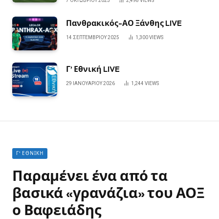
7 ΟΚΤΩΒΡΊΟΥ 2025
2,498
VIEWS
Πανθρακικός-ΑΟ Ξάνθης LIVE
14 ΣΕΠΤΕΜΒΡΊΟΥ 2025
1,300
VIEWS
Γ’ Εθνική LIVE
29 ΙΑΝΟΥΑΡΊΟΥ 2026
1,244
VIEWS
Γ' ΕΘΝΙΚΉ
Παραμένει ένα από τα
βασικά «γρανάζια» του ΑΟΞ
ο Βαφειάδης