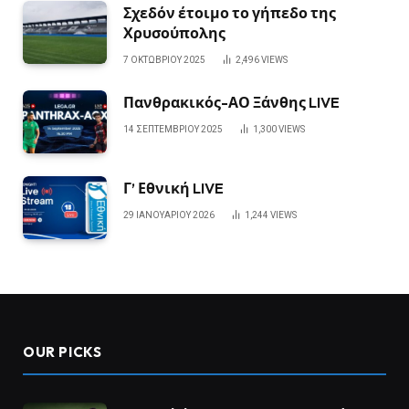
Σχεδόν έτοιμο το γήπεδο της
Χρυσούπολης
7 ΟΚΤΩΒΡΊΟΥ 2025
2,496
VIEWS
Πανθρακικός-ΑΟ Ξάνθης LIVE
14 ΣΕΠΤΕΜΒΡΊΟΥ 2025
1,300
VIEWS
Γ’ Εθνική LIVE
29 ΙΑΝΟΥΑΡΊΟΥ 2026
1,244
VIEWS
OUR PICKS