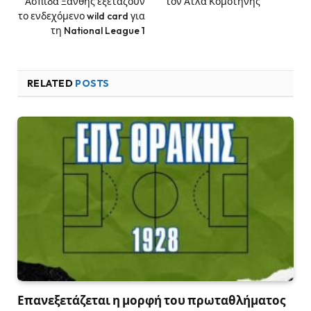
Ασπίδα Ξάνθης εξετάζουν
τον Ατλα Κομοτηνής
το ενδεχόμενο wild card για
τη National League 1
RELATED
POSTS
Επανεξετάζεται η μορφή του πρωταθλήματος