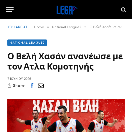
YOU ARE AT:
Home
»
National League2
»
Ο Βελή Χασάν ανανέωσε με τον Ατλα Κομοτηνής
NATIONAL LEAGUE2
Ο Βελή Χασάν ανανέωσε με
τον Ατλα Κομοτηνής
7 ΙΟΥΝΊΟΥ 2026
Share