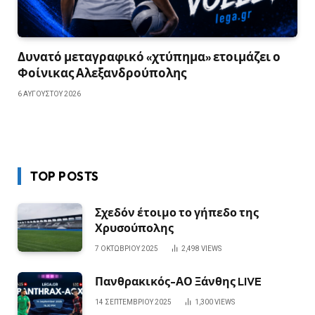
Δυνατό μεταγραφικό «χτύπημα» ετοιμάζει ο
Φοίνικας Αλεξανδρούπολης
6 ΑΥΓΟΎΣΤΟΥ 2026
TOP POSTS
Σχεδόν έτοιμο το γήπεδο της
Χρυσούπολης
7 ΟΚΤΩΒΡΊΟΥ 2025
2,498
VIEWS
Πανθρακικός-ΑΟ Ξάνθης LIVE
14 ΣΕΠΤΕΜΒΡΊΟΥ 2025
1,300
VIEWS