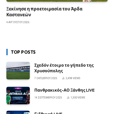
Ξεκίνησε η προετοιμασία του Άρδα
Καστανεών
4 ΑΥΓΟΎΣΤΟΥ 2026
TOP POSTS
Σχεδόν έτοιμο το γήπεδο της
Χρυσούπολης
7 ΟΚΤΩΒΡΊΟΥ 2025
2,498
VIEWS
Πανθρακικός-ΑΟ Ξάνθης LIVE
14 ΣΕΠΤΕΜΒΡΊΟΥ 2025
1,300
VIEWS
Γ’ Εθνική LIVE