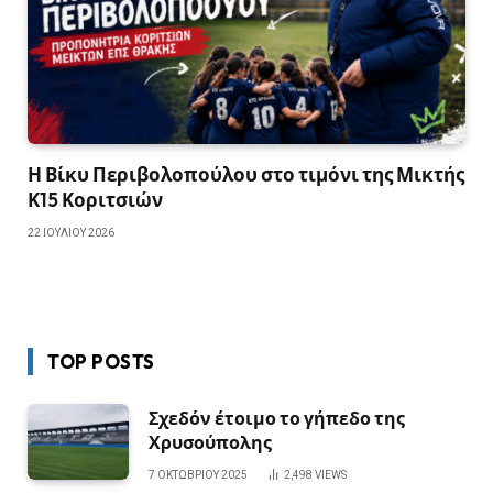
Η Βίκυ Περιβολοπούλου στο τιμόνι της Μικτής
Κ15 Κοριτσιών
22 ΙΟΥΛΊΟΥ 2026
TOP POSTS
Σχεδόν έτοιμο το γήπεδο της
Χρυσούπολης
7 ΟΚΤΩΒΡΊΟΥ 2025
2,498
VIEWS