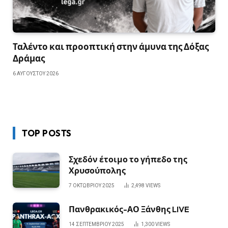
Ταλέντο και προοπτική στην άμυνα της Δόξας
Δράμας
6 ΑΥΓΟΎΣΤΟΥ 2026
TOP POSTS
Σχεδόν έτοιμο το γήπεδο της
Χρυσούπολης
7 ΟΚΤΩΒΡΊΟΥ 2025
2,498
VIEWS
Πανθρακικός-ΑΟ Ξάνθης LIVE
14 ΣΕΠΤΕΜΒΡΊΟΥ 2025
1,300
VIEWS