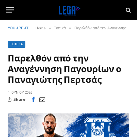
YOU ARE AT:
Home
»
Τοπικά
»
Παρελθόν από την Αναγέννηση Παγουρίων ο Παναγιώτης Περτσάς
ΤΟΠΙΚΆ
Παρελθόν από την
Αναγέννηση Παγουρίων ο
Παναγιώτης Περτσάς
4 ΙΟΥΝΊΟΥ 2026
Share