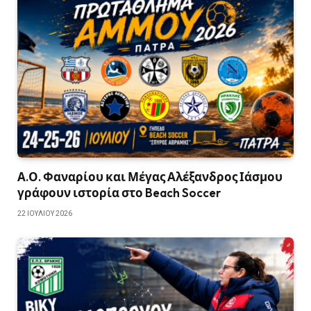
Α.Ο. Φαναρίου και Μέγας Αλέξανδρος Ιάσμου
γράφουν ιστορία στο Beach Soccer
22 ΙΟΥΛΊΟΥ 2026