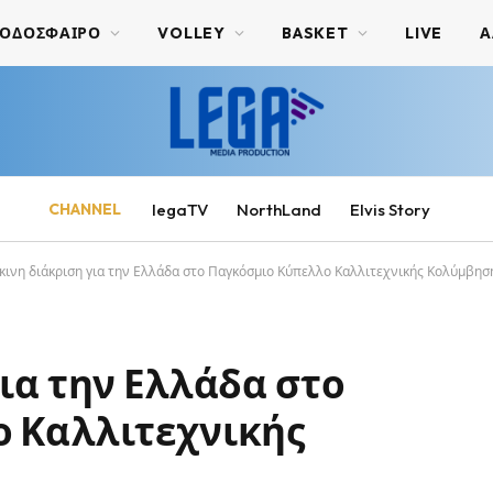
ΟΔΟΣΦΑΙΡΟ
VOLLEY
BASKET
LIVE
Α
CHANNEL
legaTV
NorthLand
Elvis Story
κινη διάκριση για την Ελλάδα στο Παγκόσμιο Κύπελλο Καλλιτεχνικής Κολύμβησ
ια την Ελλάδα στο
 Καλλιτεχνικής