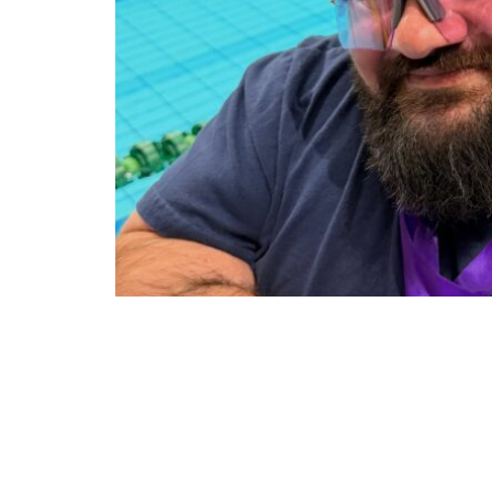
Με μια ακόμη σπουδαία εμφάνιση που ε
διαχρονική του παρουσία στην κορυφή
Καρυπίδης
κατέκτησε δύο χρυσά μετά
ΑμεΑ 2026,
το οποίο πραγματοποιήθηκ
αθλητές της χώρας.