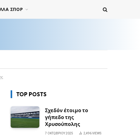
ΛΛΑ ΣΠΟΡ
ης
TOP POSTS
Σχεδόν έτοιμο το
γήπεδο της
Χρυσούπολης
7 ΟΚΤΩΒΡΊΟΥ 2025
2,496
VIEWS