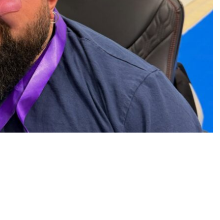
πιβεβαιώνει την αγωνιστική του αξία και τη
 της ελληνικής παρακολύμβησης, ο
Δημήτρης
λλια στο
Πανελλήνιο Πρωτάθλημα Κολύμβησης
ε στο ΟΑΚΑ, συγκεντρώνοντας τους κορυφαίους