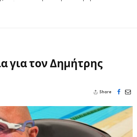
α για τον Δημήτρης
Share