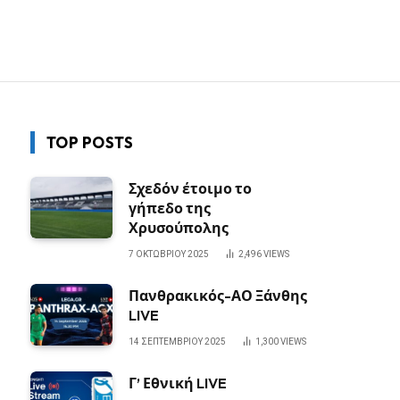
TOP POSTS
Σχεδόν έτοιμο το
γήπεδο της
Χρυσούπολης
7 ΟΚΤΩΒΡΊΟΥ 2025
2,496
VIEWS
Πανθρακικός-ΑΟ Ξάνθης
LIVE
14 ΣΕΠΤΕΜΒΡΊΟΥ 2025
1,300
VIEWS
Γ’ Εθνική LIVE