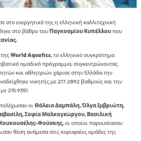
ε στο ενεργητικό της η ελληνική καλλιτεχνική
βηκε στο βάθρο του
Παγκοσμίου Κυπέλλου
που
ανίας.
 της
World Aquatics,
το ελληνικό συγκρότημα
κροβατικό ομαδικό πρόγραμμα, συγκεντρώνοντας
λητών και αθλητριών χάρισε στην Ελλάδα την
ναδείχθηκε νικητής με 217.2892 βαθμούς και την
με 215.9351.
στελέχωσαν οι
Θάλεια Δαμπάλη, Όλγα Ιμβριώτη,
αβασίλη, Σοφία Μαλκογεώργου, Βασιλική
ς Κουκουσέλης-Φούσκης,
οι οποίοι παρουσίασαν
ισαν θέση ανάμεσα στις κορυφαίες ομάδες της