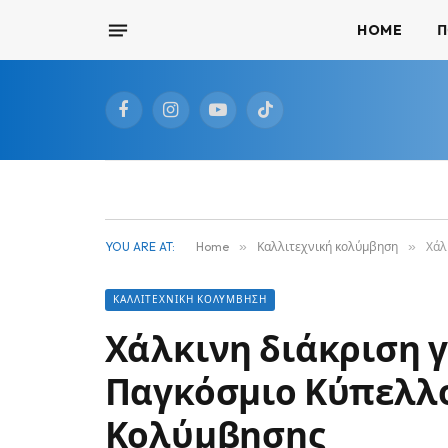
HOME
Π
Facebook
Instagram
YouTube
TikTok
YOU ARE AT:
Home
»
Καλλιτεχνική κολύμβηση
»
Χάλ
ΚΑΛΛΙΤΕΧΝΙΚΉ ΚΟΛΎΜΒΗΣΗ
Χάλκινη διάκριση γ
Παγκόσμιο Κύπελλο
Κολύμβησης