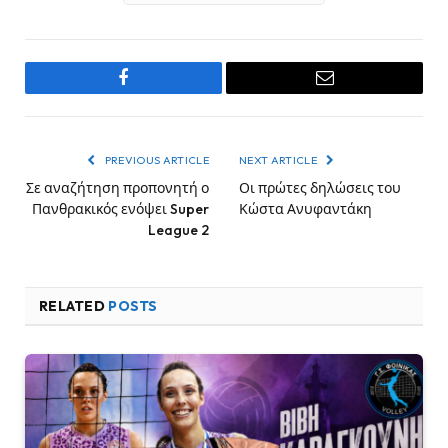
Facebook
Email
PREVIOUS ARTICLE
NEXT ARTICLE
Σε αναζήτηση προπονητή ο
Οι πρώτες δηλώσεις του
Πανθρακικός ενόψει Super
Κώστα Ανυφαντάκη
League 2
RELATED
POSTS