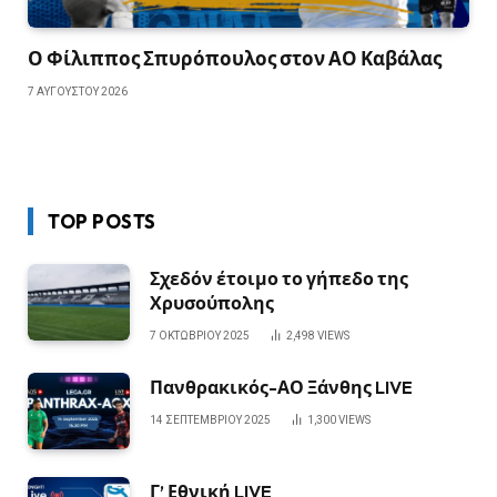
Ο Φίλιππος Σπυρόπουλος στον ΑΟ Καβάλας
7 ΑΥΓΟΎΣΤΟΥ 2026
TOP POSTS
Σχεδόν έτοιμο το γήπεδο της
Χρυσούπολης
7 ΟΚΤΩΒΡΊΟΥ 2025
2,498
VIEWS
Πανθρακικός-ΑΟ Ξάνθης LIVE
14 ΣΕΠΤΕΜΒΡΊΟΥ 2025
1,300
VIEWS
Γ’ Εθνική LIVE