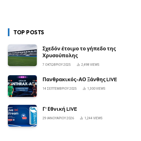
TOP POSTS
Σχεδόν έτοιμο το γήπεδο της
Χρυσούπολης
7 ΟΚΤΩΒΡΊΟΥ 2025
2,498
VIEWS
Πανθρακικός-ΑΟ Ξάνθης LIVE
14 ΣΕΠΤΕΜΒΡΊΟΥ 2025
1,300
VIEWS
Γ’ Εθνική LIVE
29 ΙΑΝΟΥΑΡΊΟΥ 2026
1,244
VIEWS