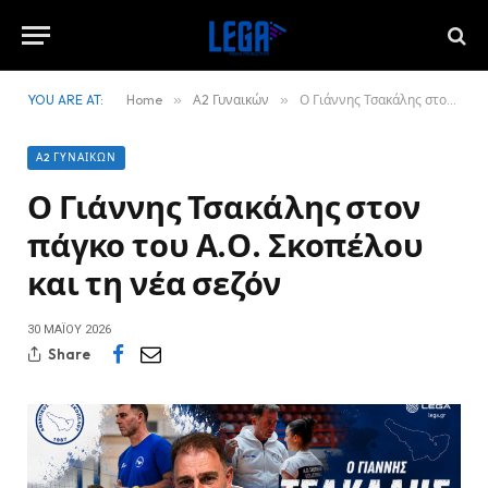
YOU ARE AT:
Home
»
Α2 Γυναικών
»
Ο Γιάννης Τσακάλης στον πάγκο του Α.Ο. Σκοπέλου και τη νέα σεζόν
Α2 ΓΥΝΑΙΚΏΝ
Ο Γιάννης Τσακάλης στον
πάγκο του Α.Ο. Σκοπέλου
και τη νέα σεζόν
30 ΜΑΪ́ΟΥ 2026
Share