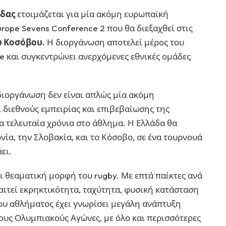
άδας
ετοιμάζεται για μία ακόμη ευρωπαϊκή
rope Sevens Conference 2 που θα διεξαχθεί στις
ου Κοσόβου.
Η διοργάνωση αποτελεί μέρος του
e και συγκεντρώνει ανερχόμενες εθνικές ομάδες
 διοργάνωση δεν είναι απλώς μία ακόμη
, διεθνούς εμπειρίας και επιβεβαίωσης της
 τελευταία χρόνια στο άθλημα. Η Ελλάδα θα
νία, την Σλοβακία, και το Κόσοβο, σε ένα τουρνουά
ει.
ι θεαματική μορφή του rugby. Με επτά παίκτες ανά
αιτεί εκρηκτικότητα, ταχύτητα, φυσική κατάσταση
ου αθλήματος έχει γνωρίσει μεγάλη ανάπτυξη
τους Ολυμπιακούς Αγώνες, με όλο και περισσότερες