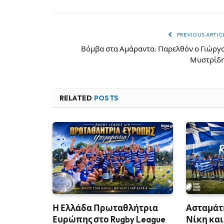
PREVIOUS ARTIC
Βόμβα στα Αμάραντα: Παρελθόν ο Γιώργ
Μυστρίδ
RELATED
POSTS
Η Ελλάδα Πρωταθλήτρια
Ασταμάτη
Ευρώπης στο Rugby League
Νίκη και