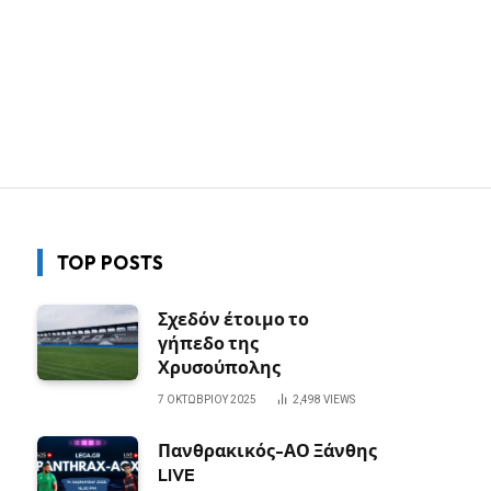
TOP POSTS
Σχεδόν έτοιμο το
γήπεδο της
Χρυσούπολης
7 ΟΚΤΩΒΡΊΟΥ 2025
2,498
VIEWS
Πανθρακικός-ΑΟ Ξάνθης
LIVE