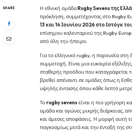
Η εθνική ομάδα
Rugby Sevens της Ελλ
SHARE
πρόκληση, συμμετέχοντας στο Rugby Eu
13 και 14 Ιουνίου 2026 στο Ιστόγκ τ
επίσημου καλενταριού της Rugby Europ
από όλη την ήπειρο.
Για το ελληνικό rugby, η παρουσία στη
συμμετοχή. Είναι μια ευκαιρία εξέλιξης
σταθερής προόδου που καταγράφεται τα
βρεθεί απέναντι σε ομάδες όπως η Εσθο
υψηλής έντασης όπου κάθε λεπτό μετρά
Το
rugby sevens
είναι η πιο γρήγορη κα
ομάδα και αγώνες μικρής διάρκειας, απ
και άμεσες αποφάσεις. Η μορφή αυτή τ
παγκοσμίως μετά και την ένταξή της σ