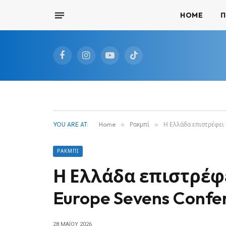
HOME
Π
Facebook
Instagram
YouTube
TikTok
YOU ARE AT:
Home
»
Ρακμπί
»
Η Ελλάδα επιστρέφει 
ΡΑΚΜΠΊ
Η Ελλάδα επιστρέφε
Europe Sevens Confe
28 ΜΑΪ́ΟΥ 2026