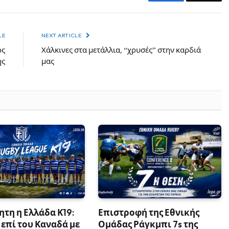
Facebook
Email
LE
NEXT ARTICLE
ος
Χάλκινες στα μετάλλια, “χρυσές” στην καρδιά
ης
μας
τη η Ελλάδα Κ19:
Επιστροφή της Εθνικής
 επί του Καναδά με
Ομάδας Ράγκμπι 7s της