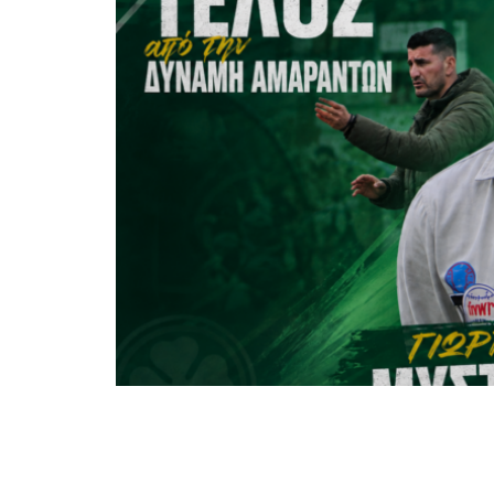
γράφει ο Αρμάν Τοροσιάν