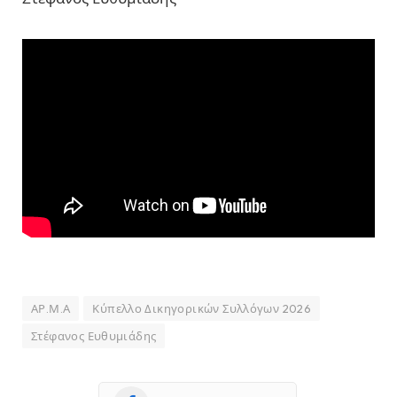
ΑΡ.Μ.Α
Κύπελλο Δικηγορικών Συλλόγων 2026
Στέφανος Ευθυμιάδης