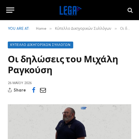
YOU ARE AT:
Home
»
Κύπελλο Δικηγορικών Συλλόγων
»
Οι δηλώσεις του Μιχάλη Ραγκούση
ΚΎΠΕΛΛΟ ΔΙΚΗΓΟΡΙΚΏΝ ΣΥΛΛΌΓΩΝ
Οι δηλώσεις του Μιχάλη
Ραγκούση
26 ΜΑΪ́ΟΥ 2026
Share