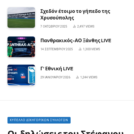
Σχεδόν έτοιμο το γήπεδο της
Χρυσούπολης
7 ΟΚΤΩΒΡΊΟΥ 2025
2,497
VIEWS
Πανθρακικός-ΑΟ Ξάνθης LIVE
14 ΣΕΠΤΕΜΒΡΊΟΥ 2025
1,300
VIEWS
Γ’ Εθνική LIVE
29 ΙΑΝΟΥΑΡΊΟΥ 2026
1,244
VIEWS
ΚΎΠΕΛΛΟ ΔΙΚΗΓΟΡΙΚΏΝ ΣΥΛΛΌΓΩΝ
Οι δηλώσεις του Στέφανου