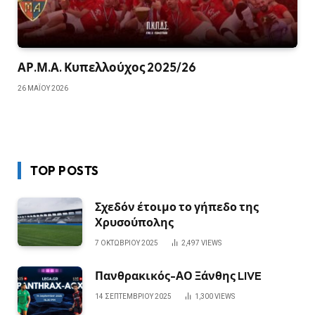
ΑΡ.Μ.Α. Κυπελλούχος 2025/26
26 ΜΑΪ́ΟΥ 2026
TOP POSTS
Σχεδόν έτοιμο το γήπεδο της
Χρυσούπολης
7 ΟΚΤΩΒΡΊΟΥ 2025
2,497
VIEWS
Πανθρακικός-ΑΟ Ξάνθης LIVE
14 ΣΕΠΤΕΜΒΡΊΟΥ 2025
1,300
VIEWS