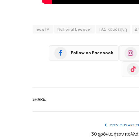
legaTV
National League1
ΓΑΣ Κομοτηνή
Δ
Follow on Facebook
SHARE.
PREVIOUS ARTIC
30 χρόνια ήταν πολλ