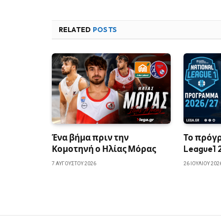
RELATED
POSTS
Ένα βήμα πριν την
Το πρόγρ
Κομοτηνή ο Ηλίας Μόρας
League1 
7 ΑΥΓΟΎΣΤΟΥ 2026
26 ΙΟΥΛΊΟΥ 202