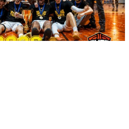
ΓΑΣ Κομοτηνή
είναι πλέον πρωταθλητής της
 ομάδα που θα εκπροσωπήσει τη Θράκη στην
Elite
α του ελληνικού μπάσκετ, την παλιά γνώριμη Α2.
η Θράκη απέκτησε τη δική της δυνατή παρουσία σε
στορική στιγμή που δεν μπορεί να περάσει
 δεκαετίες, ο μπασκετικός κόσμος της περιοχής
ς και δικαιωμένος.