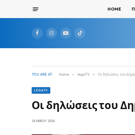
HOME
Π
Facebook
Instagram
YouTube
TikTok
YOU ARE AT:
Home
»
legaTV
»
Οι δηλώσεις του Δημη
LEGATV
Οι δηλώσεις του Δ
24 ΜΑΪ́ΟΥ 2026