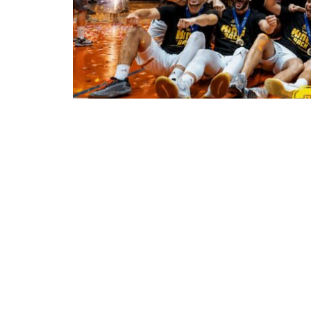
γράφει ο Σκουταρίδης Γιώργος
Η προσμονή 30 χρόνων πήρε τέλος. Ο
National League 1 και, ταυτόχρονα, η
League
, τη δεύτερη τη τάξει κατηγορί
Από το βράδυ της μεγάλης επιτυχίας, 
υψηλό επίπεδο και αυτό αποτελεί μια ι
απαρατήρητη. Για πρώτη φορά μετά από
έχει κάθε λόγο να αισθάνεται περήφανο