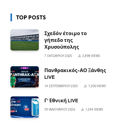
TOP POSTS
Σχεδόν έτοιμο το
γήπεδο της
Χρυσούπολης
7 ΟΚΤΩΒΡΊΟΥ 2025
2,498
VIEWS
Πανθρακικός-ΑΟ Ξάνθης
LIVE
14 ΣΕΠΤΕΜΒΡΊΟΥ 2025
1,300
VIEWS
Γ’ Εθνική LIVE
29 ΙΑΝΟΥΑΡΊΟΥ 2026
1,244
VIEWS