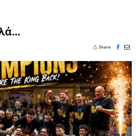
λλά…
Share