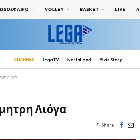
ΟΔΟΣΦΑΙΡΟ
VOLLEY
BASKET
LIVE
Α
CHANNEL
legaTV
NorthLand
Elvis Story
τρη Λιόγα
ημητρη Λιόγα
Share