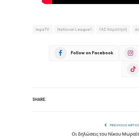
legaTV
National League1
ΓΑΣ Κομοτηνή
Δ
Follow on Facebook
SHARE.
PREVIOUS ARTIC
Οι δηλώσεις του Νίκου Μωραί