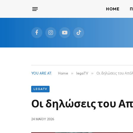
HOME
Π
Facebook
Instagram
YouTube
TikTok
YOU ARE AT:
Home
»
legaTV
»
Οι δηλώσεις του Από
LEGATV
Οι δηλώσεις του Α
24 ΜΑΪ́ΟΥ 2026