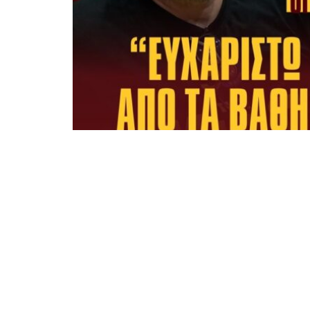
Γεμάτο από συγκίνηση μας μίλησε ο π