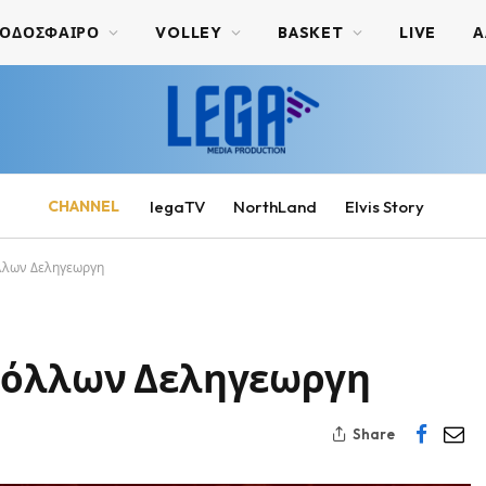
ΟΔΟΣΦΑΙΡΟ
VOLLEY
BASKET
LIVE
Α
CHANNEL
legaTV
NorthLand
Elvis Story
λλων Δεληγεωργη
πόλλων Δεληγεωργη
Share