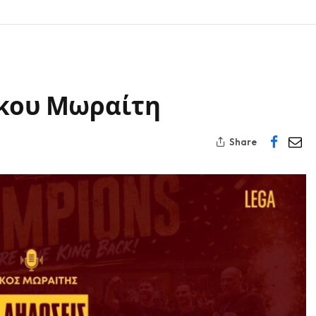
ίκου Μωραίτη
Share