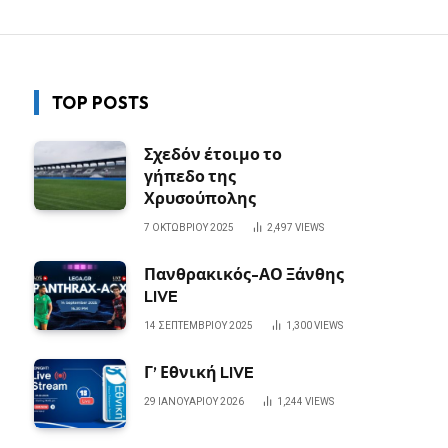
TOP POSTS
Σχεδόν έτοιμο το
γήπεδο της
Χρυσούπολης
7 ΟΚΤΩΒΡΊΟΥ 2025
2,497
VIEWS
Πανθρακικός-ΑΟ Ξάνθης
LIVE
14 ΣΕΠΤΕΜΒΡΊΟΥ 2025
1,300
VIEWS
Γ’ Εθνική LIVE
29 ΙΑΝΟΥΑΡΊΟΥ 2026
1,244
VIEWS