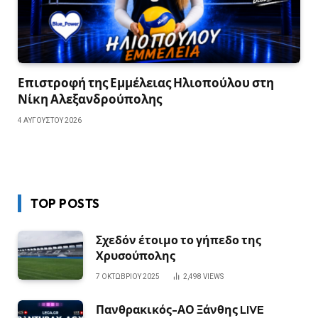
Επιστροφή της Εμμέλειας Ηλιοπούλου στη
Νίκη Αλεξανδρούπολης
4 ΑΥΓΟΎΣΤΟΥ 2026
TOP POSTS
Σχεδόν έτοιμο το γήπεδο της
Χρυσούπολης
7 ΟΚΤΩΒΡΊΟΥ 2025
2,498
VIEWS
Πανθρακικός-ΑΟ Ξάνθης LIVE