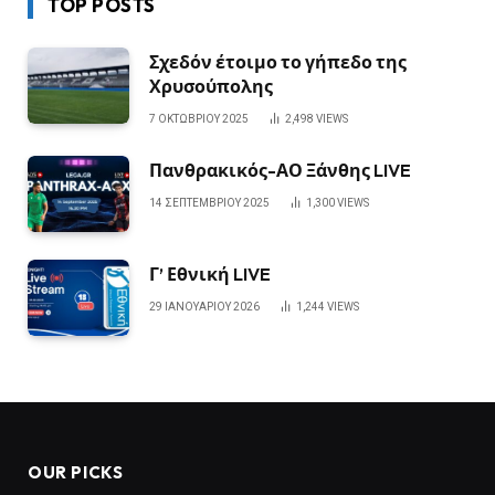
TOP POSTS
Σχεδόν έτοιμο το γήπεδο της
Χρυσούπολης
7 ΟΚΤΩΒΡΊΟΥ 2025
2,498
VIEWS
Πανθρακικός-ΑΟ Ξάνθης LIVE
14 ΣΕΠΤΕΜΒΡΊΟΥ 2025
1,300
VIEWS
Γ’ Εθνική LIVE
29 ΙΑΝΟΥΑΡΊΟΥ 2026
1,244
VIEWS
OUR PICKS