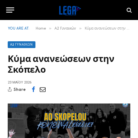
YOU ARE AT:
Home
»
Α2 Γυναικών
»
Κύμα ανανεώσεων στην Σκόπελο
Α2 ΓΥΝΑΙΚΏΝ
Κύμα ανανεώσεων στην
Σκόπελο
23 ΜΑΪ́ΟΥ 2026
Share