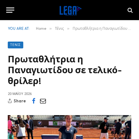
YOU ARE AT:
Home
»
Τένις
»
Πρωταθλήτρια η Παναγιωτίδου σε τελικό-θρίλερ!
ΤΈΝΙΣ
Πρωταθλήτρια η
Παναγιωτίδου σε τελικό-
θρίλερ!
20 ΜΑΪ́ΟΥ 2026
Share