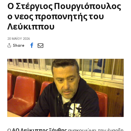
Ο Στέργιος Πουργιόπουλος
ο νεος προπονητής του
Λεύκιππου
20 ΜΑΪ́ΟΥ 2026
Share
Ο
ΑΟ Λεύκιππος Ξάνθης
ανακοινώνει την έναρξη