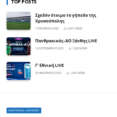
TOP POSTS
Σχεδόν έτοιμο το γήπεδο της
Χρυσούπολης
7 ΟΚΤΩΒΡΊΟΥ 2025
2,497
VIEWS
Πανθρακικός-ΑΟ Ξάνθης LIVE
14 ΣΕΠΤΕΜΒΡΊΟΥ 2025
1,300
VIEWS
Γ’ Εθνική LIVE
29 ΙΑΝΟΥΑΡΊΟΥ 2026
1,244
VIEWS
NATIONAL LEAGUE1