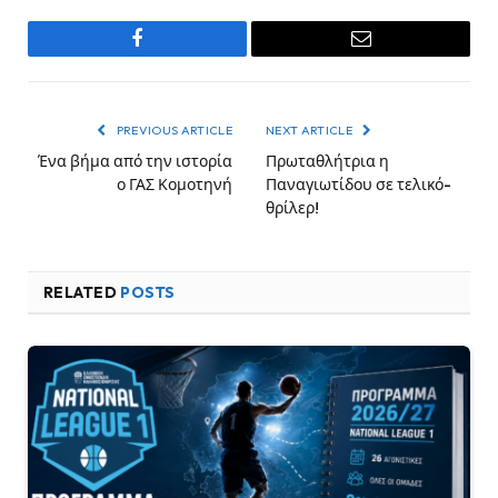
Facebook
Email
PREVIOUS ARTICLE
NEXT ARTICLE
Ένα βήμα από την ιστορία
Πρωταθλήτρια η
ο ΓΑΣ Κομοτηνή
Παναγιωτίδου σε τελικό-
θρίλερ!
RELATED
POSTS