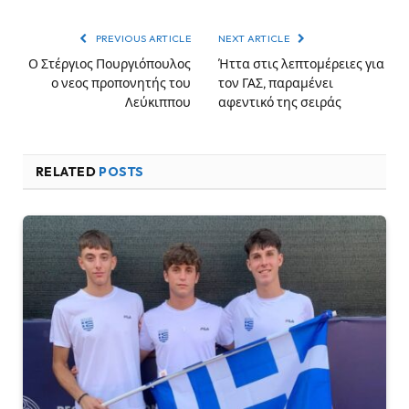
PREVIOUS ARTICLE
NEXT ARTICLE
Ο Στέργιος Πουργιόπουλος
Ήττα στις λεπτομέρειες για
ο νεος προπονητής του
τον ΓΑΣ, παραμένει
Λεύκιππου
αφεντικό της σειράς
RELATED
POSTS