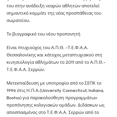
του στην ανάδειξη νεαρών αθλητών αποτελεί
σημαντικό κομμάτι της νέας προσπάθειας του
σωματείου.
Το βιογραφικό του νέου προπονητή
Είναι πτυχιούχος του Α.Π.Θ. -Τ.Ε.Φ.Α.Α.
Θεσσαλονίκης και κάτοχος μεταπτυχιακού στη
κινησιολογία αθλημάτων το 2011 από το Α.Π.Θ.-
Τ.Ε.Φ.Α.Α. Σερρών.
Μετεκπαίδευση με υποτροφία από το ΣΕΠΚ το
1996 στις Η.Π.Α.(University Connecticut, Indiana,
Bostos) για παρακολούθηση προγραμμάτων
προπόνησης κολεγιακών ομάδων. Διδάσκων ως
αποσπασμένος στο Τ.Ε.Φ.Α.Α. Σερρών από το