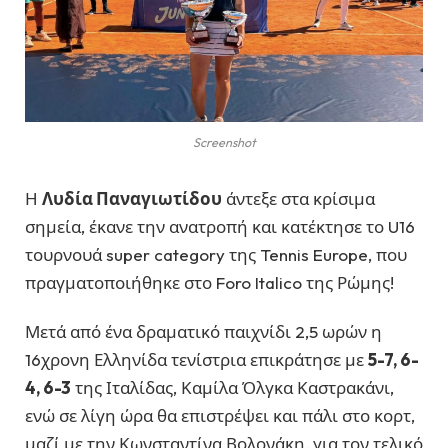
Screenshot
Η
Λυδία Παναγιωτίδου
άντεξε στα κρίσιμα
σημεία, έκανε την ανατροπή και κατέκτησε το U16
τουρνουά super category της Tennis Europe, που
πραγματοποιήθηκε στο Foro Italico της Ρώμης!
Μετά από ένα δραματικό παιχνίδι 2,5 ωρών η
16χρονη Ελληνίδα τενίστρια επικράτησε με
5-7, 6-
4, 6-3
της Ιταλίδας, Καμίλα Όλγκα Καστρακάνι,
ενώ σε λίγη ώρα θα επιστρέψει και πάλι στο κορτ,
μαζί με την Κωνσταντίνα Βολονάκη, για τον τελικό