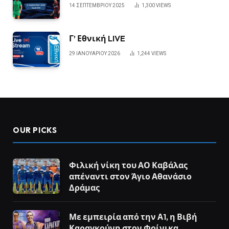
14 ΣΕΠΤΕΜΒΡΊΟΥ 2025
1,300
VIEWS
Γ’ Εθνική LIVE
29 ΙΑΝΟΥΑΡΊΟΥ 2026
1,244
VIEWS
OUR PICKS
Φιλική νίκη του ΑΟ Καβάλας
απέναντι στον Άγιο Αθανάσιο
Δράμας
Με εμπειρία από την Α1, η Βιβή
Καραγκούνη στον Φοίνικα