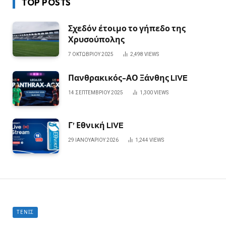
TOP POSTS
Σχεδόν έτοιμο το γήπεδο της
Χρυσούπολης
7 ΟΚΤΩΒΡΊΟΥ 2025
2,498
VIEWS
Πανθρακικός-ΑΟ Ξάνθης LIVE
14 ΣΕΠΤΕΜΒΡΊΟΥ 2025
1,300
VIEWS
Γ’ Εθνική LIVE
29 ΙΑΝΟΥΑΡΊΟΥ 2026
1,244
VIEWS
ΤΈΝΙΣ