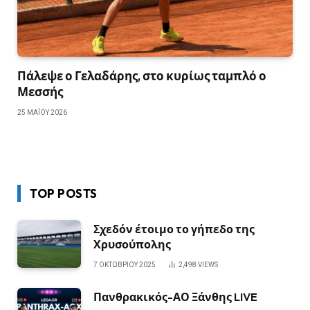
Πάλεψε ο Γελαδάρης, στο κυρίως ταμπλό ο
Μεσσής
25 ΜΑΪ́ΟΥ 2026
TOP POSTS
Σχεδόν έτοιμο το γήπεδο της
Χρυσούπολης
7 ΟΚΤΩΒΡΊΟΥ 2025
2,498
VIEWS
Πανθρακικός-ΑΟ Ξάνθης LIVE