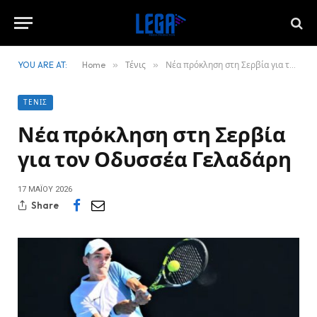
YOU ARE AT:
Home
»
Τένις
»
Νέα πρόκληση στη Σερβία για τον Οδυσσέα Γελαδάρη
ΤΈΝΙΣ
Νέα πρόκληση στη Σερβία
για τον Οδυσσέα Γελαδάρη
17 ΜΑΪ́ΟΥ 2026
Share