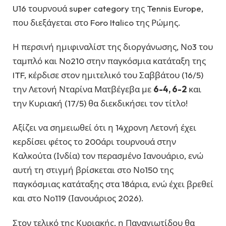
U16 τουρνουά super category της Tennis Europe,
που διεξάγεται στο Foro Italico της Ρώμης.
Η περσινή ημιφιναλίστ της διοργάνωσης, Νο3 του
ταμπλό και Νο210 στην παγκόσμια κατάταξη της
ITF, κέρδισε στον ημιτελικό του Σαββάτου (16/5)
την Λετονή Νταρίνα Ματβέγεβα με
6-4, 6-2
και
την Κυριακή (17/5) θα διεκδικήσει τον τίτλο!
Αξίζει να σημειωθεί ότι η 14χρονη Λετονή έχει
κερδίσει φέτος το 200άρι τουρνουά στην
Καλκούτα (Ινδία) τον περασμένο Ιανουάριο, ενώ
αυτή τη στιγμή βρίσκεται στο Νο150 της
παγκόσμιας κατάταξης στα 18άρια, ενώ έχει βρεθεί
και στο Νο119 (Ιανουάριος 2026).
Στον τελικό της Κυριακής, η Παναγιωτίδου θα