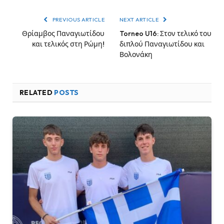
PREVIOUS ARTICLE
NEXT ARTICLE
Θρίαμβος Παναγιωτίδου
Torneo U16: Στον τελικό του
και τελικός στη Ρώμη!
διπλού Παναγιωτίδου και
Βολονάκη
RELATED
POSTS